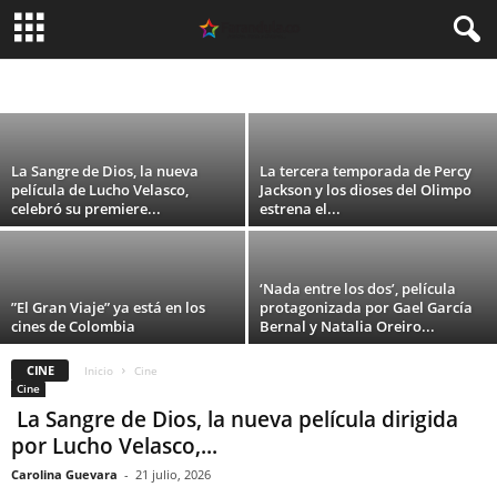
automáticamente’ será presentada en el
Festival Internacional de Cine de Toronto
ARGENTINA
CELEBRIDADES
CINE
COLOMBIA
DEPORTES
ESPAÑA
Carolina Guevara
-
5 agosto, 2026
FASHION
MEXICO
MODA
MUSICA
PERU
SIN CATEGORÍA
TEATRO
TECNOLOGIA
TELEVISION
USA
VIDEO
La Sangre de Dios, la nueva
La tercera temporada de Percy
película de Lucho Velasco,
Jackson y los dioses del Olimpo
celebró su premiere...
estrena el...
‘Nada entre los dos’, película
”El Gran Viaje” ya está en los
protagonizada por Gael García
cines de Colombia
Bernal y Natalia Oreiro...
CINE
Inicio
Cine
Cine
La Sangre de Dios, la nueva película dirigida
por Lucho Velasco,...
Carolina Guevara
-
21 julio, 2026