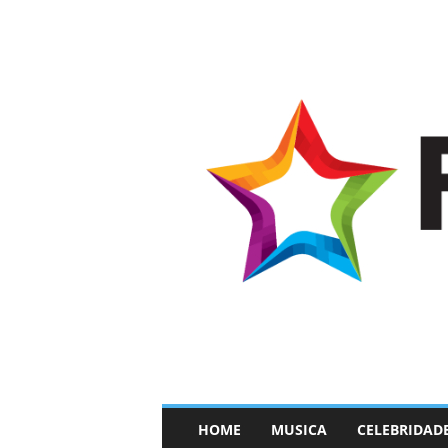
–
HOME
MUSICA
CELEBRIDAD
F