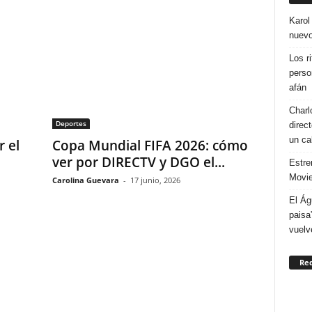
Karol
nuevo
Los r
perso
afán
Charl
Deportes
direc
un ca
r el
Copa Mundial FIFA 2026: cómo
ver por DIRECTV y DGO el...
Estre
Movie
Carolina Guevara
-
17 junio, 2026
El Ág
paisa
vuelv
Re