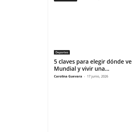
F
a
m
o
s
o
s
Deportes
5 claves para elegir dónde ve
Mundial y vivir una...
Carolina Guevara
-
17 junio, 2026