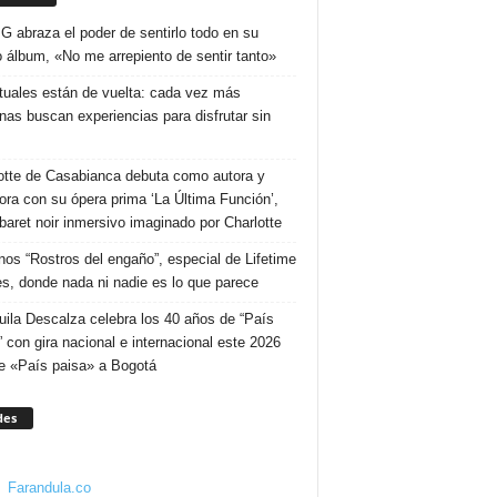
 G abraza el poder de sentirlo todo en su
 álbum, «No me arrepiento de sentir tanto»
ituales están de vuelta: cada vez más
nas buscan experiencias para disfrutar sin
otte de Casabianca debuta como autora y
tora con su ópera prima ‘La Última Función’,
baret noir inmersivo imaginado por Charlotte
nos “Rostros del engaño”, especial de Lifetime
s, donde nada ni nadie es lo que parece
uila Descalza celebra los 40 años de “País
” con gira nacional e internacional este 2026
e «País paisa» a Bogotá
des
Farandula.co