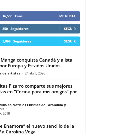
16,500
Fans
ME GUSTA
350
Seguidores
SEGUIR
3,099
Seguidores
SEGUIR
 Manga conquista Canadá y alista
 por Europa y Estados Unidos
 de artistas
-
24 abril, 2026
citas Pizarro comparte sus mejores
tas en “Cocina para mis amigos” por
dula.co Noticias Chismes de Farandula y
os
-
o, 2018
e Enamora” el nuevo sencillo de la
ña Carolina Vega