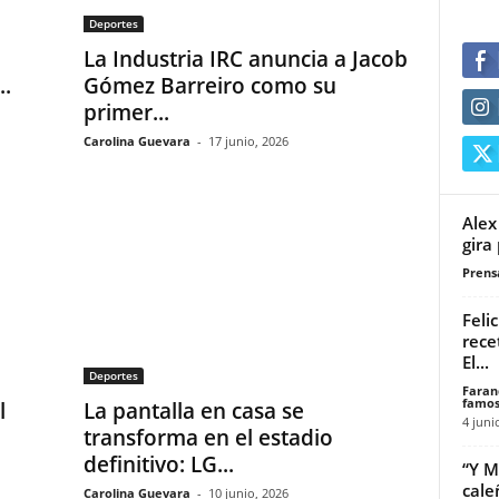
Deportes
La Industria IRC anuncia a Jacob
..
Gómez Barreiro como su
primer...
Carolina Guevara
-
17 junio, 2026
Alex
gira
Prensa
Feli
rece
El...
Deportes
Faran
famos
l
La pantalla en casa se
4 juni
transforma en el estadio
definitivo: LG...
“Y M
cale
Carolina Guevara
-
10 junio, 2026