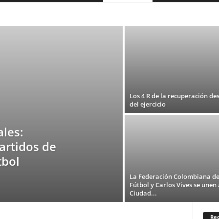
COLOMBIA
DEPORTES
ESPAÑA
FASHION
MEXICO
ORÍA
TEATRO
TECNOLOGIA
TELEVISION
USA
Los 4 R de la recuperación de
del ejercicio
les:
artidos de
tbol
La Federación Colombiana d
Fútbol y Carlos Vives se unen 
Ciudad...
Rec