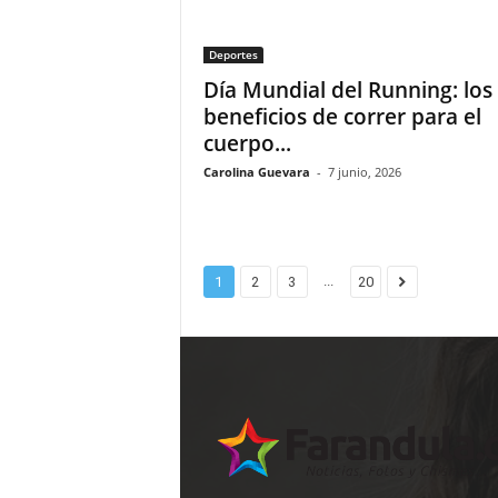
Deportes
Día Mundial del Running: los
beneficios de correr para el
cuerpo...
Carolina Guevara
-
7 junio, 2026
...
1
2
3
20