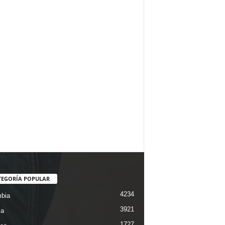
TEGORÍA POPULAR
4234
bia
3921
ca
1727