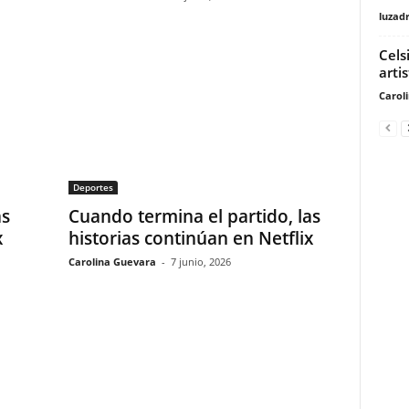
luzad
Cels
artis
Carol
Deportes
as
Cuando termina el partido, las
x
historias continúan en Netflix
Carolina Guevara
-
7 junio, 2026