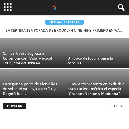
Amistosos internacionales: DSPORTS
transmitirá partidos de la pretemporada de
fútbol europeo
ÚLTIMAS ENTRADAS
LA SÉPTIMA TEMPORADA DE BROOKLYN NINE-NINE PRIMERO EN WARNER CHANNEL
Carolina Guevara
-
5 agosto, 2026
Carlos Rivera regresa a
Colombia con ¡Vida México!
Un poco de locura para la
Tour, 2 de octubre en...
cordura
La segunda parte de Cien años
Film&Arts presenta en exclusiva
de soledad ya llegó a Netflix y
para Latinoamérica el especial
Bogotá fue...
“Graham Norton y Madonna”
POPULAR
All