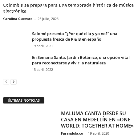
Colombia se prepara para una temporada histórica de música
Luister La Voz expresa sus sentimientos en su tema
electrónica
‘Espacio’
Carolina Guevara
-
25 julio, 2026
Prensa de artistas
-
15 febrero, 2023
Salomé presenta “¿Por qué ella y yo no?” una
propuesta fresca de R & B en español
19 abril, 2021
En Semana Santa: Jardín Botánico, una opción vital
para reconectarse y vivir la naturaleza
13 abril, 2022
ÚLTIMAS NOTICIAS
MALUMA CANTA DESDE SU
CASA EN MEDELLÍN EN «ONE
WORLD: TOGETHER AT HOME»
Farandula.co
-
19 abril, 2020