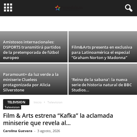
Lifetime Movies, donde nada ni nadie es lo
que parece
ARGENTINA
CELEBRIDADES
CINE
COLOMBIA
DEPORTES
ESPAÑA
Carolina Guevara
-
8 agosto, 2026
FASHION
MEXICO
MODA
MUSICA
PERU
SIN CATEGORÍA
TEATRO
TECNOLOGIA
TELEVISION
USA
VIDEO
Amistosos internacionales:
DSPORTS transmitirá partidos
Film&Arts presenta en exclusiva
de la pretemporada de fútbol
para Latinoamérica el especial
europeo
“Graham Norton y Madonna”
Paramount+ da luz verde a la
miniserie Clueless
‘Reino de la sabana’: la nueva
protagonizada por Alicia
serie de historia natural de BBC
Silverstone
Studios...
TELEVISION
Inicio
Television
Television
Film & Arts estrena “Kafka” la aclamada
miniserie que revela al...
Carolina Guevara
-
3 agosto, 2026