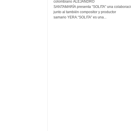
F
colombiano ALEJANDRO
a
SANTAMARÍA presenta “SOLITA” una colaborac
junto al también compositor y productor
m
samario YERA.“SOLITA” es una...
o
s
o
s