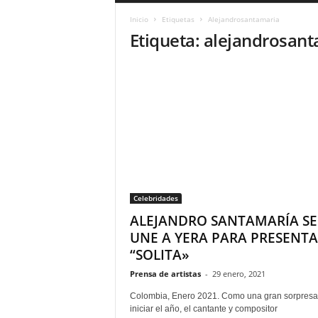
a
Inicio
Etiquetas
Alejandrosantamaria
r
Etiqueta: alejandrosan
a
n
d
u
l
a
.
C
O
N
o
Celebridades
t
i
ALEJANDRO SANTAMARÍA SE
c
UNE A YERA PARA PRESENT
i
“SOLITA»
a
s
Prensa de artistas
-
29 enero, 2021
d
Colombia, Enero 2021. Como una gran sorpresa
e
iniciar el año, el cantante y compositor