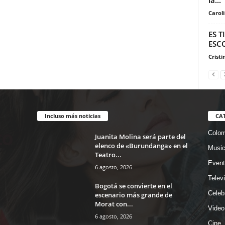
Carol
ES 
ESCO
Cristi
Incluso más noticias
CA
Colom
Juanita Molina será parte del
elenco de «Burundanga» en el
Musi
Teatro...
Event
6 agosto, 2026
Telev
Bogotá se convierte en el
Celeb
escenario más grande de
Morat con...
Video
6 agosto, 2026
Cine