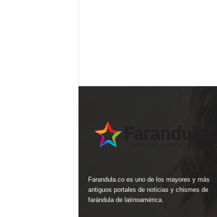
Farandula.co es uno de los mayores y más
antiguos portales de noticias y chismes de
farándula de latinoamérica.