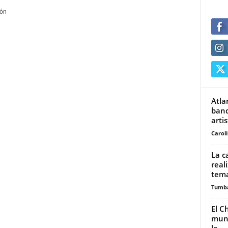
ión
Atla
band
artis
Carol
La c
real
tema
Tumb
El C
mund
la...