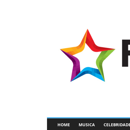
–
HOME
MUSICA
CELEBRIDAD
F