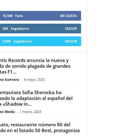
16,500
Fans
ME GUSTA
350
Seguidores
SEGUIR
3,099
Seguidores
SEGUIR
ntic Records anuncia la nueva y
a de sonido plagada de grandes
tas F1...
ina Guevara
-
8 mayo, 2025
antautora Sofia Sherocka ha
izado la adaptación al español del
 «Shadow in...
ao Media
-
1 marzo, 2023
hato, restaurante número 80 del
o en el listado 50 Best, protagoniza