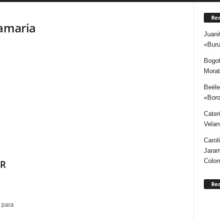
Rec
tamaria
Juani
«Buru
Bogot
Morat
Beéle
«Boro
Cater
Velan
Carol
Jaram
Colo
AR
Re
 para