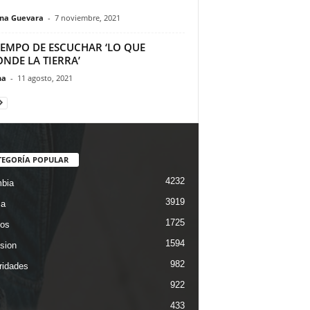
ina Guevara
-
7 noviembre, 2021
TIEMPO DE ESCUCHAR ‘LO QUE
NDE LA TIERRA’
na
-
11 agosto, 2021
TEGORÍA POPULAR
4232
bia
3919
ca
1725
os
1594
ision
982
ridades
922
433