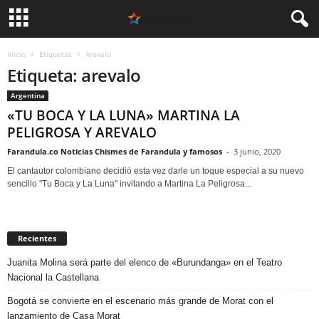
Inicio
Etiquetas
Arevalo
Etiqueta: arevalo
Argentina
«TU BOCA Y LA LUNA» MARTINA LA
PELIGROSA Y AREVALO
Farandula.co Noticias Chismes de Farandula y famosos
-
3 junio, 2020
El cantautor colombiano decidió esta vez darle un toque especial a su nuevo
sencillo "Tu Boca y La Luna" invitando a Martina La Peligrosa...
Recientes
Juanita Molina será parte del elenco de «Burundanga» en el Teatro
Nacional la Castellana
Bogotá se convierte en el escenario más grande de Morat con el
lanzamiento de Casa Morat