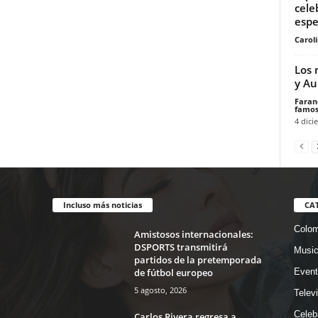
cele
espec
Carol
Los 
y Au
Faran
famos
4 dici
Incluso más noticias
CA
Colom
Amistosos internacionales:
DSPORTS transmitirá
Musi
partidos de la pretemporada
de fútbol europeo
Event
5 agosto, 2026
Telev
Celeb
Carlos Rivera regresa a