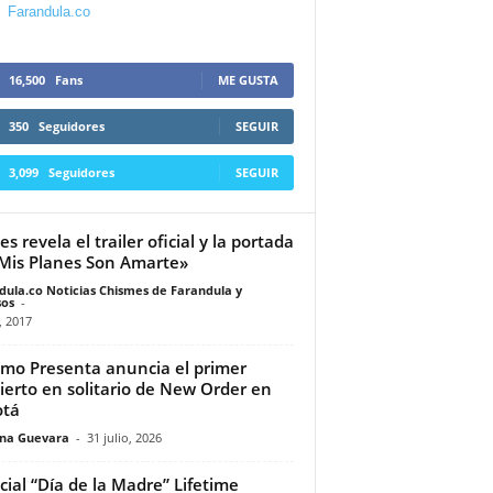
Farandula.co
16,500
Fans
ME GUSTA
350
Seguidores
SEGUIR
3,099
Seguidores
SEGUIR
s revela el trailer oficial y la portada
Mis Planes Son Amarte»
dula.co Noticias Chismes de Farandula y
os
-
, 2017
mo Presenta anuncia el primer
ierto en solitario de New Order en
otá
ina Guevara
-
31 julio, 2026
cial “Día de la Madre” Lifetime