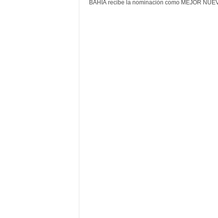
F
BAHÍA recibe la nominación como MEJOR NUEV
a
m
o
s
o
s