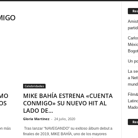
Rec
MIGO
Amist
parti
Carlo
Méxic
Bogo
Un po
La se
a Net
mundi
Celebridades
OMO
MIKE BAHÍA ESTRENA «CUENTA
Film&
Latin
OS
CONMIGO» SU NUEVO HIT AL
Mado
LADO DE...
Gloria Martinez
-
24 julio, 2020
Re
con más
Tras lanzar “NAVEGANDO” su exitoso álbum debut a
finales de 2019, MIKE BAHÍA, uno de los mayores