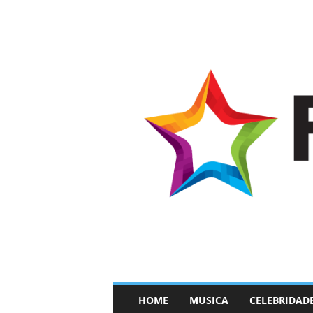
–
HOME
MUSICA
CELEBRIDAD
F