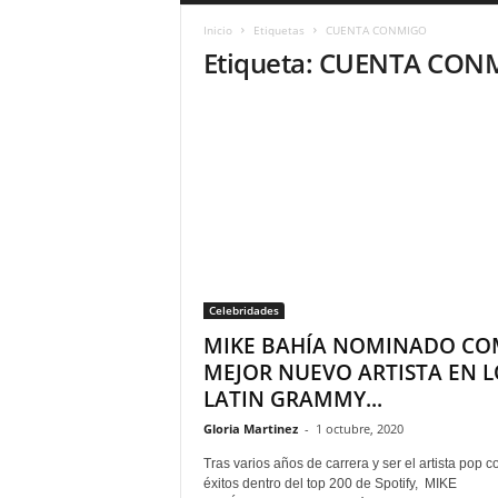
a
Inicio
Etiquetas
CUENTA CONMIGO
r
Etiqueta: CUENTA CON
a
n
d
u
l
a
.
C
O
N
o
Celebridades
t
i
MIKE BAHÍA NOMINADO C
c
MEJOR NUEVO ARTISTA EN L
i
LATIN GRAMMY...
a
s
Gloria Martinez
-
1 octubre, 2020
d
Tras varios años de carrera y ser el artista pop 
e
éxitos dentro del top 200 de Spotify, MIKE