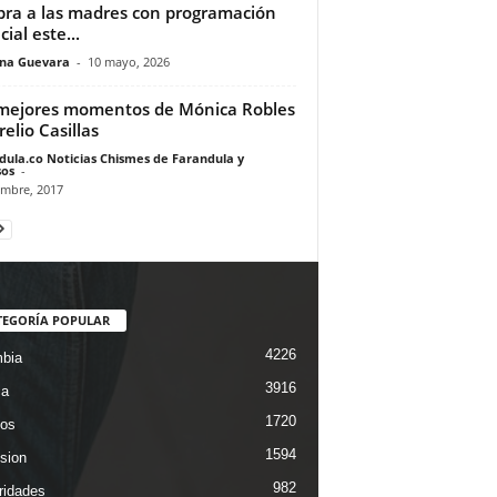
bra a las madres con programación
ial este...
ina Guevara
-
10 mayo, 2026
mejores momentos de Mónica Robles
relio Casillas
dula.co Noticias Chismes de Farandula y
os
-
embre, 2017
TEGORÍA POPULAR
4226
bia
3916
ca
1720
os
1594
ision
982
ridades