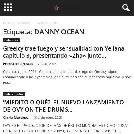
Inicio
Etiquetas
DANNY OCEAN
Etiqueta: DANNY OCEAN
Colombia
Greeicy trae fuego y sensualidad con Yeliana
capítulo 3, presentando »Zha» junto...
Prensa de artistas
-
7 julio, 2023
Colombia, julio 2023. Yeliana, el inspirador alter ego de Greeicy, sigue
conmoviendo a los oyentes de todo el mundo con su poderosa narrativa, y hoy
por...
Celebridades
‘MIEDITO O QUÉ?’ EL NUEVO LANZAMIENTO
DE OVY ON THE DRUMS...
Gloria Martinez
-
16 diciembre, 2020
OVY ES EL PRODUCTOR DETRÁS DE ÉXITOS MUNDIALES COMO “TUSA”
DE KAROL G JUNTO A NICKY MINAJ, “INOLVIDABLE” JUNTO A BÉELE,