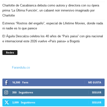
Charlotte de Casabianca debuta como autora y directora con su ópera
prima ‘La Última Función’, un cabaret noir inmersivo imaginado por
Charlotte
Estrenos “Rostros del engaño”, especial de Lifetime Movies, donde nada
ni nadie es lo que parece
El Águila Descalza celebra los 40 años de “País paisa” con gira nacional
e internacional este 2026 vuelve «País paisa» a Bogotá
Redes
Farandula.co
16,500
Fans
ME GUSTA
350
Seguidores
SEGUIR
3,099
Seguidores
SEGUIR