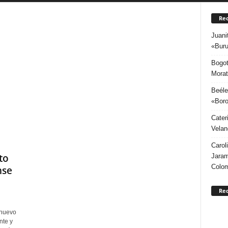
Rec
Juani
«Buru
Bogot
Morat
Beéle
«Boro
Cater
Velan
Carol
to
Jaram
Colo
nse
Re
 nuevo
nte y