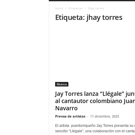
a
Inicio
Etiquetas
Jhay torres
r
Etiqueta: jhay torres
a
n
d
u
l
a
.
C
O
N
o
Musica
t
i
Jay Torres lanza “Llégale” jun
c
al cantautor colombiano Jua
i
Navarro
a
s
Prensa de artistas
-
11 diciembre, 2025
d
El artista puertorriqueño Jay Torres presenta su
e
sencillo “Llégale”, una colaboración con el canta