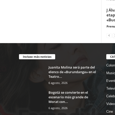
J Ál
etap
«Bu
Prensa
Incluso más noticias
CA
Colom
Juanita Molina será parte del
elenco de «Burundanga» en el
Musi
Teatro...
Event
6 agosto, 2026
Telev
Bogotá se convierte en el
Celeb
escenario más grande de
Morat con...
Video
6 agosto, 2026
Cine