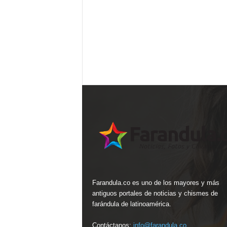
Farandula.co es uno de los mayores y más
antiguos portales de noticias y chismes de
farándula de latinoamérica.
Contáctanos:
info@farandula.co