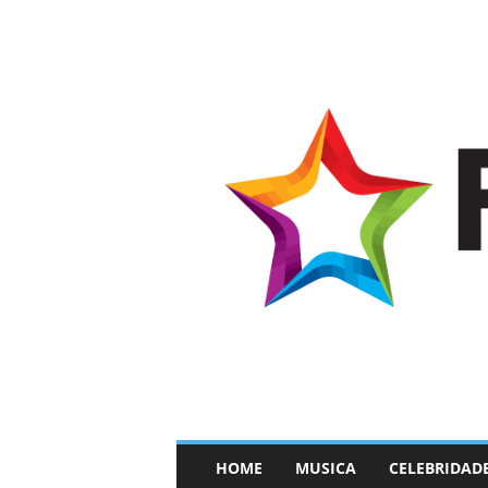
–
HOME
MUSICA
CELEBRIDAD
F