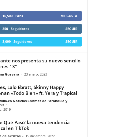
16,500
Fans
ME GUSTA
350
Seguidores
SEGUIR
3,099
Seguidores
SEGUIR
ante nos presenta su nuevo sencillo
rnes 13”
ina Guevara
-
23 enero, 2023
es, Lalo Ebratt, Skinny Happy
enan «Todo Bien» ft. Yera y Trapical
dula.co Noticias Chismes de Farandula y
os
-
io, 2019
e Qué Pasó’ la nueva tendencia
cal en TikTok
 de artistas
-
15 diciembre, 2022