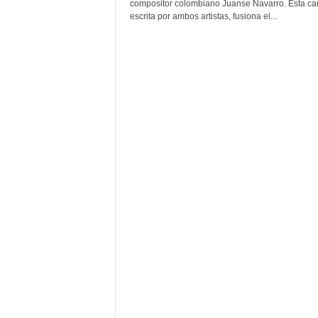
F
compositor colombiano Juanse Navarro. Esta ca
a
escrita por ambos artistas, fusiona el...
m
o
s
o
s