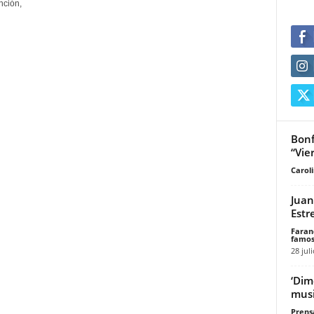
nción,
Bonf
“Vie
Carol
Juan
Estr
Faran
famos
28 jul
‘Dim
musi
Prensa