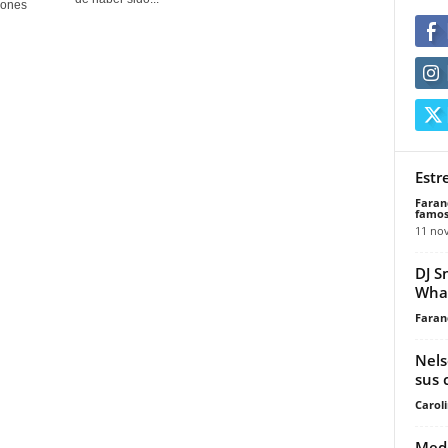
iones
Estr
Faran
famos
11 no
DJ S
Wha
Faran
Nels
sus 
Carol
Mede