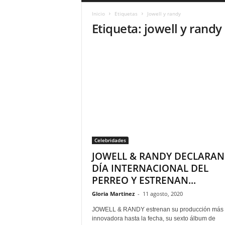
a
Inicio
Etiquetas
Jowell y randy
r
Etiqueta: jowell y randy
a
n
d
u
l
a
.
C
O
N
o
Celebridades
t
i
JOWELL & RANDY DECLARAN
c
DÍA INTERNACIONAL DEL
i
PERREO Y ESTRENAN...
a
s
Gloria Martinez
-
11 agosto, 2020
d
JOWELL & RANDY estrenan su producción más
e
innovadora hasta la fecha, su sexto álbum de