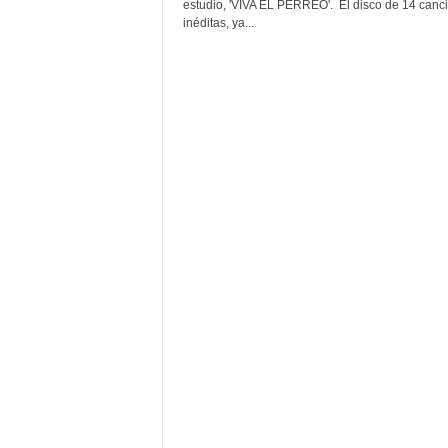
F
estudio, 'VIVA EL PERREO'. El disco de 14 canc
a
inéditas, ya...
m
o
s
o
s