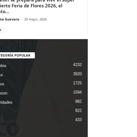
ierto Feria de Flores 2026, el
to...
ina Guevara
-
29 mayo, 2026
TEGORÍA POPULAR
4232
bia
3920
ca
1725
os
1594
ision
982
ridades
922
433