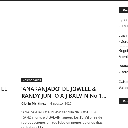
Rec
Lyon 
su nu
Juani
«Buru
Bogot
Morat
Beéle
«Boro
Celebridades
Cater
 EL
‘ANARANJADO’ DE JOWELL &
Velan
RANDY JUNTO A J BALVIN No 1...
Re
Gloria Martinez
-
4 agosto, 2020
‘ANARANJADO’ el nuevo sencillo de JOWELL &
RANDY junto a J BALVIN, superó los 15 Millones de
reproducciones en YouTube en menos de unos días
de haber sido...