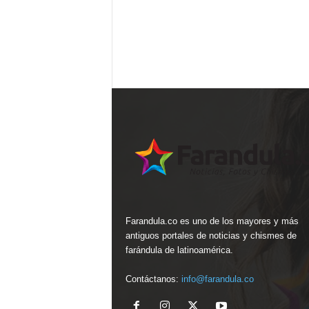
Farandula.co es uno de los mayores y más
antiguos portales de noticias y chismes de
farándula de latinoamérica.
Contáctanos:
info@farandula.co