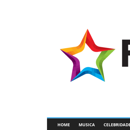
–
HOME
MUSICA
CELEBRIDAD
F