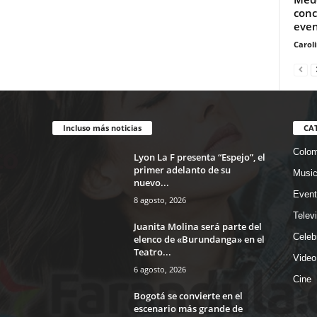
conc
even
Carol
Incluso más noticias
CA
Colom
Lyon La F presenta “Espejo”, el
primer adelanto de su
Musi
nuevo...
Event
8 agosto, 2026
Telev
Juanita Molina será parte del
Celeb
elenco de «Burundanga» en el
Teatro...
Video
6 agosto, 2026
Cine
Bogotá se convierte en el
escenario más grande de