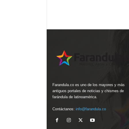
Farandula.co es uno de los mayores y más
antiguos portales de noticias y chismes de
farándula de latinoamérica.
Contáctanos:
info@farandula.co