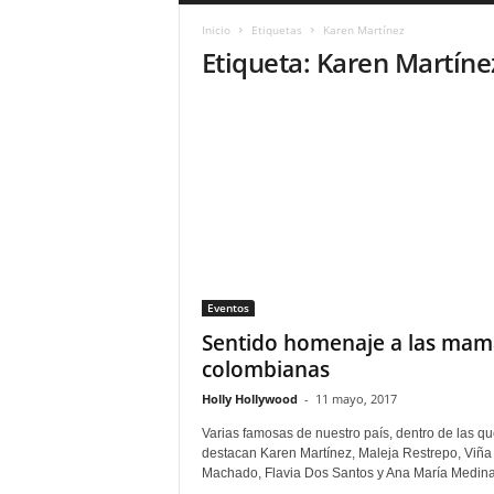
a
Inicio
Etiquetas
Karen Martínez
r
Etiqueta: Karen Martíne
a
n
d
u
l
a
.
C
O
N
o
Eventos
t
i
Sentido homenaje a las mam
c
colombianas
i
Holly Hollywood
-
11 mayo, 2017
a
s
Varias famosas de nuestro país, dentro de las qu
d
destacan Karen Martínez, Maleja Restrepo, Viña
e
Machado, Flavia Dos Santos y Ana María Medina 