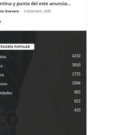
ntina y punta del este anuncia...
ina Guevara
-
3 diciembre, 2020
TEGORÍA POPULAR
4232
bia
3919
ca
1725
os
1594
ision
982
ridades
922
433