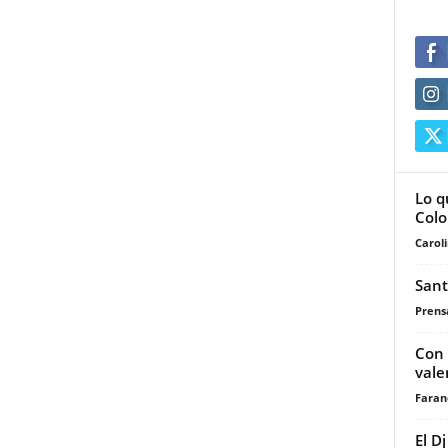
Lo q
Col
Carol
Sant
Prensa
Con 
vale
Faran
El D