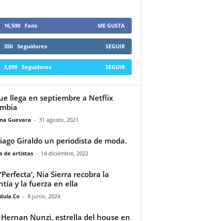
16,500
Fans
ME GUSTA
350
Seguidores
SEGUIR
3,099
Seguidores
SEGUIR
ue llega en septiembre a Netflix
ombia
ina Guevara
-
31 agosto, 2021
iago Giraldo un periodista de moda.
 de artistas
-
14 diciembre, 2022
‘Perfecta’, Nia Sierra recobra la
ntía y la fuerza en ella
dula.Co
-
8 junio, 2024
j Hernan Nunzi, estrella del house en