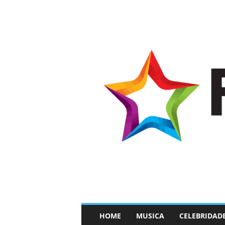
–
HOME
MUSICA
CELEBRIDAD
F