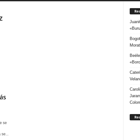
Rec
z
Juani
«Buru
Bogot
Morat
Beéle
«Boro
Cater
Velan
Carol
ás
Jaram
Colo
Re
e se
se...