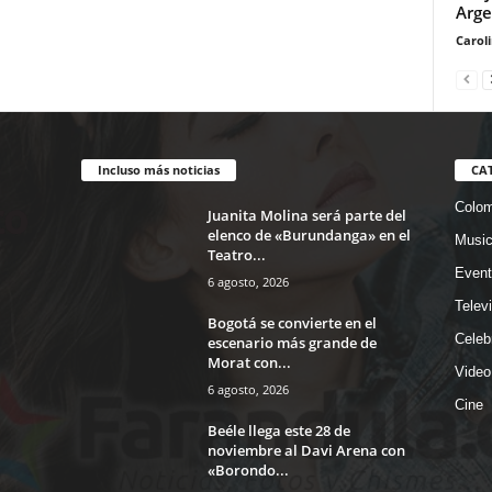
Arge
Carol
Incluso más noticias
CA
Colom
Juanita Molina será parte del
elenco de «Burundanga» en el
Musi
Teatro...
Event
6 agosto, 2026
Telev
Bogotá se convierte en el
Celeb
escenario más grande de
Morat con...
Video
6 agosto, 2026
Cine
Beéle llega este 28 de
noviembre al Davi Arena con
«Borondo...