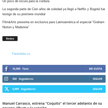
Un poco de locura para la cordura
La segunda parte de Cien años de soledad ya llegó a Netflix y Bogotá fue
testigo de su premiere mundial
Film&Arts presenta en exclusiva para Latinoamérica el especial “Graham
Norton y Madonna”
Redes
Farandula.co
16,500
Fans
ME GUSTA
350
Seguidores
SEGUIR
3,099
Seguidores
SEGUIR
Manuel Carrasco, estrena “Coquito” el tercer adelanto de su
noveno álbum y la canción...