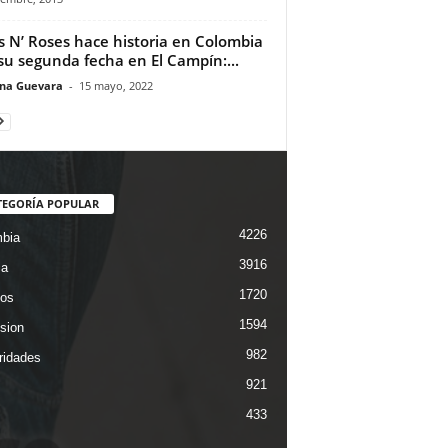
 N’ Roses hace historia en Colombia
su segunda fecha en El Campín:...
ina Guevara
-
15 mayo, 2022
TEGORÍA POPULAR
4226
bia
3916
ca
1720
os
1594
ision
982
ridades
921
433