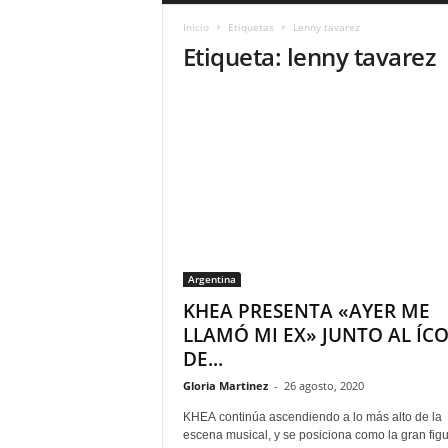
a
Inicio
Etiquetas
Lenny tavarez
r
Etiqueta: lenny tavarez
a
n
d
u
l
a
.
C
O
N
o
Argentina
t
i
KHEA PRESENTA «AYER ME
c
LLAMÓ MI EX» JUNTO AL ÍC
i
DE...
a
s
Gloria Martinez
-
26 agosto, 2020
d
KHEA continúa ascendiendo a lo más alto de la
e
escena musical, y se posiciona como la gran fig