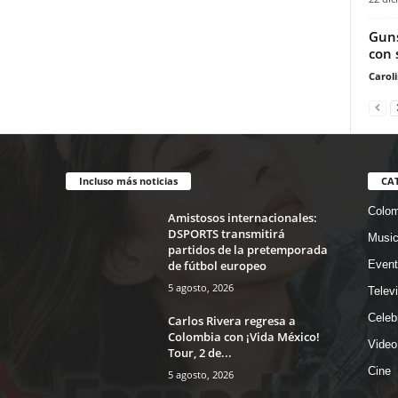
Guns
con 
Carol
Incluso más noticias
CA
Colom
Amistosos internacionales:
DSPORTS transmitirá
Musi
partidos de la pretemporada
de fútbol europeo
Event
5 agosto, 2026
Telev
Celeb
Carlos Rivera regresa a
Colombia con ¡Vida México!
Video
Tour, 2 de...
Cine
5 agosto, 2026