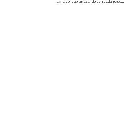
F
latina del trap arrasando con cada paso...
a
m
o
s
o
s