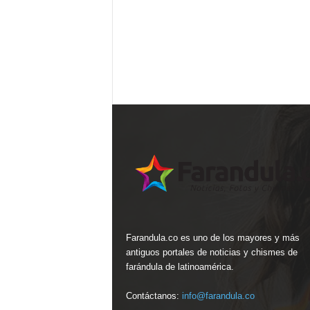
Farandula.co es uno de los mayores y más
antiguos portales de noticias y chismes de
farándula de latinoamérica.
Contáctanos:
info@farandula.co