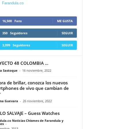
Farandula.co
16,500
Fans
ME GUSTA
350
Seguidores
SEGUIR
3,099
Seguidores
SEGUIR
ECTO 48 COLOMBIA ...
a Sastoque
-
16 noviembre, 2022
ora de brillar, conozca los nuevos
tphones de vivo que cambian de
r
ina Guevara
-
26 noviembre, 2022
LO SALVAJE – Guess Watches
dula.co Noticias Chismes de Farandula y
os
-
iembre, 2013