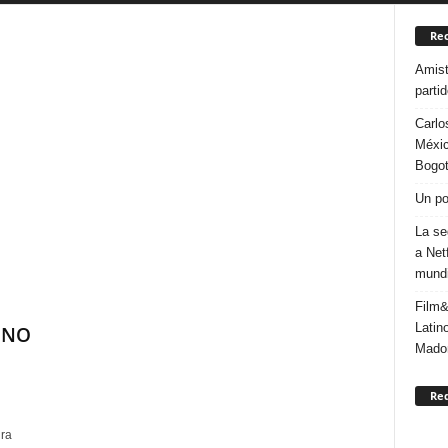
Rec
Amist
parti
Carlo
Méxic
Bogo
Un po
La se
a Net
mundi
Film&
Latin
ONO
Mado
Re
ura