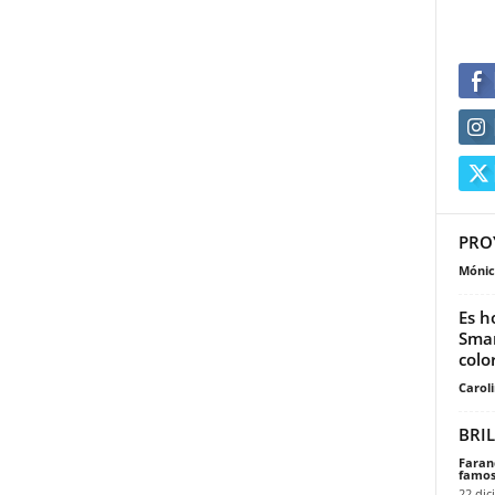
PROY
Mónic
Es h
Smar
colo
Carol
BRIL
Faran
famos
22 dic