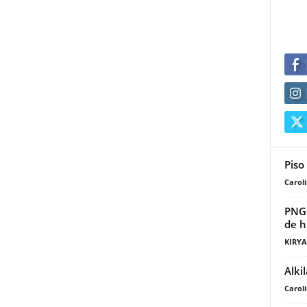
Piso
Carol
PNGO
de h
KIRY
Alki
Carol