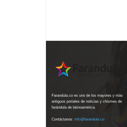
Farandula.co es uno de los mayores y más
antiguos portales de noticias y chismes de
farándula de latinoamérica.
Contáctanos:
info@farandula.co