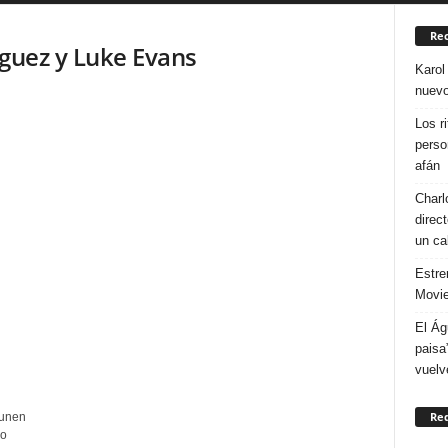
Rec
íguez y Luke Evans
Karol
nuevo
Los r
perso
afán
Charl
direc
un ca
Estre
Movie
El Ág
paisa
vuelv
Re
 unen
do