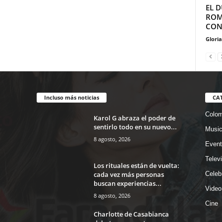
EL 
ROM
CON 
Glori
Incluso más noticias
CA
Colom
Karol G abraza el poder de
sentirlo todo en su nuevo...
Musi
8 agosto, 2026
Event
Telev
Los rituales están de vuelta:
cada vez más personas
Celeb
buscan experiencias...
Video
8 agosto, 2026
Cine
Charlotte de Casabianca