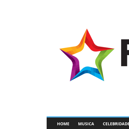
–
HOME
MUSICA
CELEBRIDAD
F