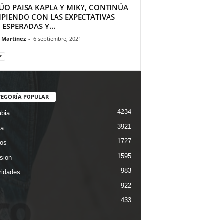
DÚO PAISA KAPLA Y MIKY, CONTINÚA
PIENDO CON LAS EXPECTATIVAS
ESPERADAS Y...
a Martinez
-
6 septiembre, 2021
TEGORÍA POPULAR
4234
bia
3921
ca
1727
os
1595
ision
983
ridades
922
433