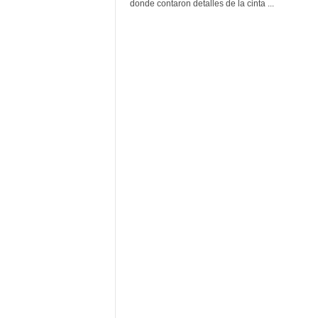
F
donde contaron detalles de la cinta ...
a
m
o
s
o
s