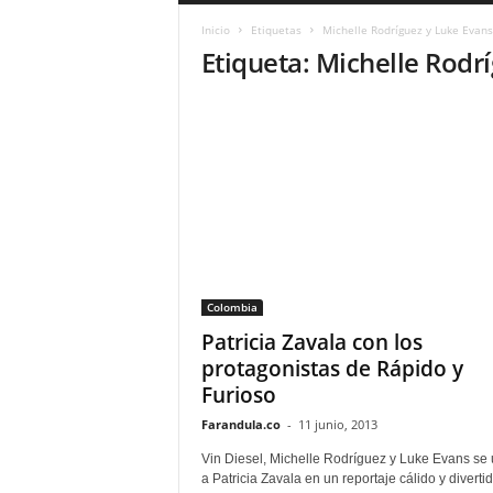
a
Inicio
Etiquetas
Michelle Rodríguez y Luke Evans
r
Etiqueta: Michelle Rodr
a
n
d
u
l
a
.
C
O
N
o
Colombia
t
i
Patricia Zavala con los
c
protagonistas de Rápido y
i
Furioso
a
s
Farandula.co
-
11 junio, 2013
d
Vin Diesel, Michelle Rodríguez y Luke Evans se
e
a Patricia Zavala en un reportaje cálido y diverti