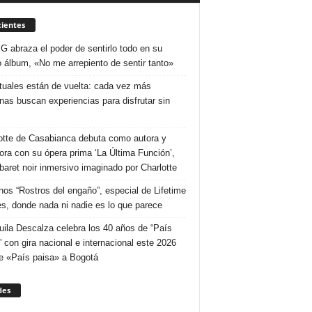
ientes
 G abraza el poder de sentirlo todo en su
 álbum, «No me arrepiento de sentir tanto»
ituales están de vuelta: cada vez más
nas buscan experiencias para disfrutar sin
otte de Casabianca debuta como autora y
tora con su ópera prima ‘La Última Función’,
baret noir inmersivo imaginado por Charlotte
nos “Rostros del engaño”, especial de Lifetime
s, donde nada ni nadie es lo que parece
uila Descalza celebra los 40 años de “País
” con gira nacional e internacional este 2026
e «País paisa» a Bogotá
des