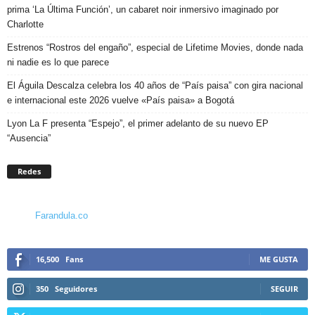
prima ‘La Última Función’, un cabaret noir inmersivo imaginado por
Charlotte
Estrenos “Rostros del engaño”, especial de Lifetime Movies, donde nada
ni nadie es lo que parece
El Águila Descalza celebra los 40 años de “País paisa” con gira nacional
e internacional este 2026 vuelve «País paisa» a Bogotá
Lyon La F presenta “Espejo”, el primer adelanto de su nuevo EP
“Ausencia”
Redes
Farandula.co
16,500
Fans
ME GUSTA
350
Seguidores
SEGUIR