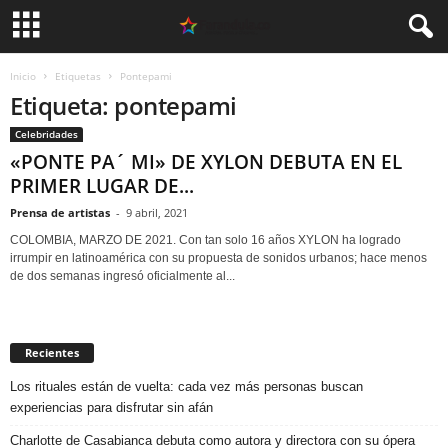
Inicio
Etiquetas
Pontepami
Etiqueta: pontepami
Celebridades
«PONTE PA´ MI» DE XYLON DEBUTA EN EL
PRIMER LUGAR DE...
Prensa de artistas
-
9 abril, 2021
COLOMBIA, MARZO DE 2021. Con tan solo 16 años XYLON ha logrado
irrumpir en latinoamérica con su propuesta de sonidos urbanos; hace menos
de dos semanas ingresó oficialmente al...
Recientes
Los rituales están de vuelta: cada vez más personas buscan
experiencias para disfrutar sin afán
Charlotte de Casabianca debuta como autora y directora con su ópera