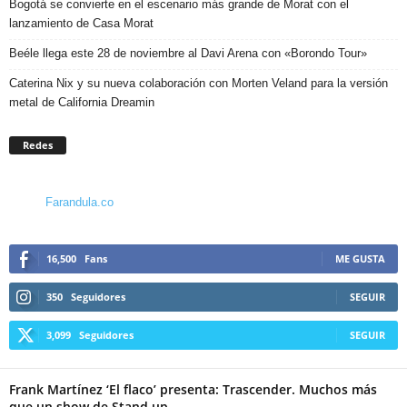
Bogotá se convierte en el escenario más grande de Morat con el
lanzamiento de Casa Morat
Beéle llega este 28 de noviembre al Davi Arena con «Borondo Tour»
Caterina Nix y su nueva colaboración con Morten Veland para la versión
metal de California Dreamin
Redes
Farandula.co
16,500
Fans
ME GUSTA
350
Seguidores
SEGUIR
3,099
Seguidores
SEGUIR
Frank Martínez ‘El flaco’ presenta: Trascender. Muchos más
que un show de Stand up...