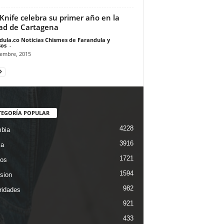
Knife celebra su primer año en la
ad de Cartagena
dula.co Noticias Chismes de Farandula y
os
-
iembre, 2015
TEGORÍA POPULAR
4228
bia
3916
ca
1721
os
1594
ision
982
ridades
921
433