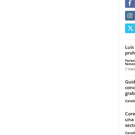
Luis
proh
Faran
famos
7 marz
Guid
cono
grab
Catal
Core
una 
secto
Carol