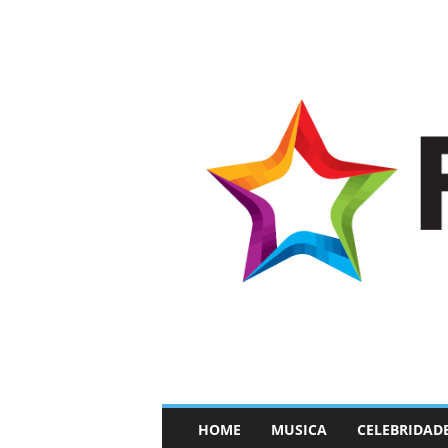
–
HOME
MUSICA
CELEBRIDAD
F