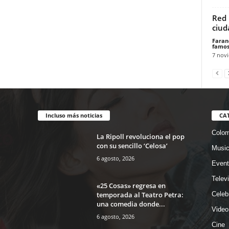
Red 
ciud
Faran
famos
7 nov
Incluso más noticias
CA
Colom
La Ripoll revoluciona el pop
con su sencillo ‘Celosa’
Musi
6 agosto, 2026
Event
Telev
«25 Cosas» regresa en
temporada al Teatro Petra:
Celeb
una comedia donde...
Video
6 agosto, 2026
Cine