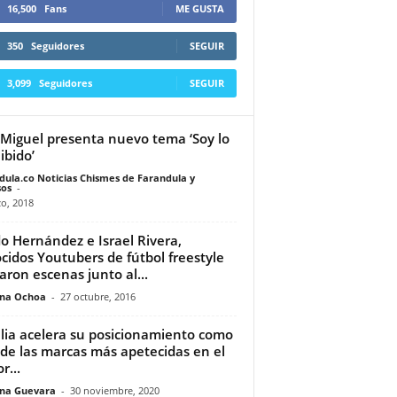
16,500
Fans
ME GUSTA
350
Seguidores
SEGUIR
3,099
Seguidores
SEGUIR
 Miguel presenta nuevo tema ‘Soy lo
ibido’
dula.co Noticias Chismes de Farandula y
os
-
o, 2018
o Hernández e Israel Rivera,
cidos Youtubers de fútbol freestyle
aron escenas junto al...
ina Ochoa
-
27 octubre, 2016
lia acelera su posicionamiento como
de las marcas más apetecidas en el
r...
ina Guevara
-
30 noviembre, 2020