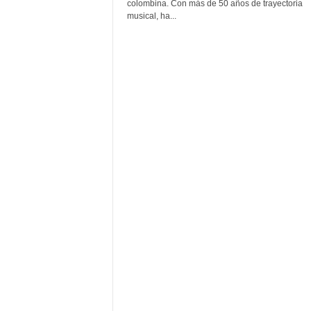
F
colombina. Con más de 50 años de trayectoria
a
musical, ha...
m
o
s
o
s