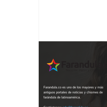
Farandula.co es uno de los mayores y más
antiguos portales de noticias y chismes de
farándula de latinoamérica.