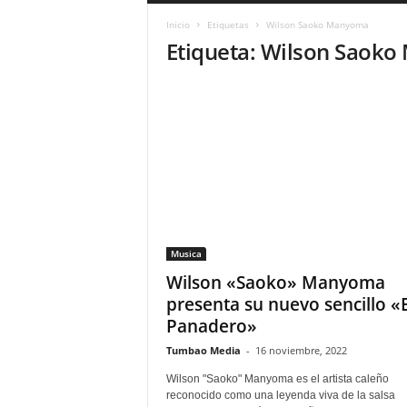
a
Inicio
Etiquetas
Wilson Saoko Manyoma
r
Etiqueta: Wilson Saok
a
n
d
u
l
a
.
C
O
N
o
Musica
t
i
Wilson «Saoko» Manyoma
c
presenta su nuevo sencillo «E
i
Panadero»
a
s
Tumbao Media
-
16 noviembre, 2022
d
Wilson "Saoko" Manyoma es el artista caleño
e
reconocido como una leyenda viva de la salsa