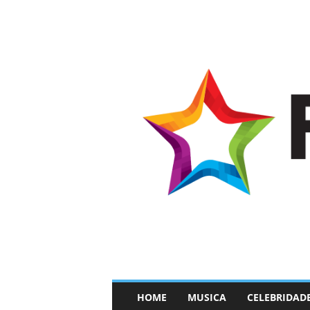
–
HOME
MUSICA
CELEBRIDAD
F