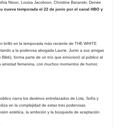
nthia Nixon, Louisa Jacobson, Christine Baranski, Denée
su nueva temporada el 22 de junio por el canal HBO y
én brilló en la temporada más reciente de THE WHITE
etando a la poderosa abogada Laurie. Junto a sus amigas
 Bibb), forma parte de un trío que emocionó al público al
e la amistad femenina, con muchos momentos de humor,
úblico narra los destinos entrelazados de Lola, Sofía y
undiza en la complejidad de estas tres poderosas
sión estética, la ambición y la búsqueda de aceptación.
Y