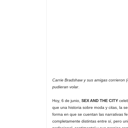
F
a
m
o
s
o
s
Carrie Bradshaw y sus amigas corrieron 
pudieran volar
.
Hoy, 6 de junio,
SEX AND THE CITY
celeb
que una historia sobre moda y citas, la se
forma en que se cuentan las narrativas f
completamente distintas entre sí, pero un