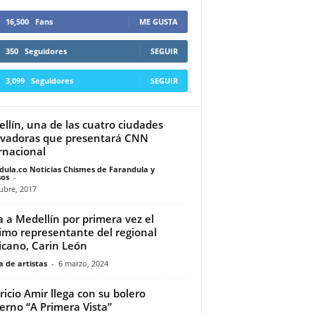
16,500
Fans
ME GUSTA
350
Seguidores
SEGUIR
3,099
Seguidores
SEGUIR
llín, una de las cuatro ciudades
vadoras que presentará CNN
rnacional
dula.co Noticias Chismes de Farandula y
os
-
ubre, 2017
a a Medellín por primera vez el
mo representante del regional
cano, Carin León
 de artistas
-
6 marzo, 2024
icio Amir llega con su bolero
rno “A Primera Vista”