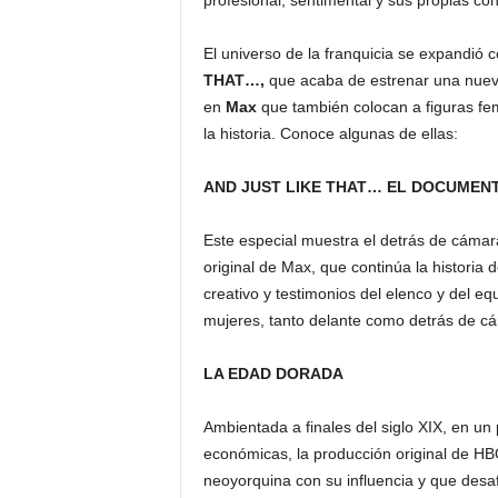
profesional, sentimental y sus propias con
El universo de la franquicia se expandió co
THAT…,
que acaba de estrenar una nueva
en
Max
que también colocan a figuras fem
la historia. Conoce algunas de ellas:
AND JUST LIKE THAT… EL DOCUMEN
Este especial muestra el detrás de cámar
original de Max, que continúa la histori
creativo y testimonios del elenco y del eq
mujeres, tanto delante como detrás de cám
LA EDAD DORADA
Ambientada a finales del siglo XIX, en un
económicas, la producción original de HBO
neoyorquina con su influencia y que desa