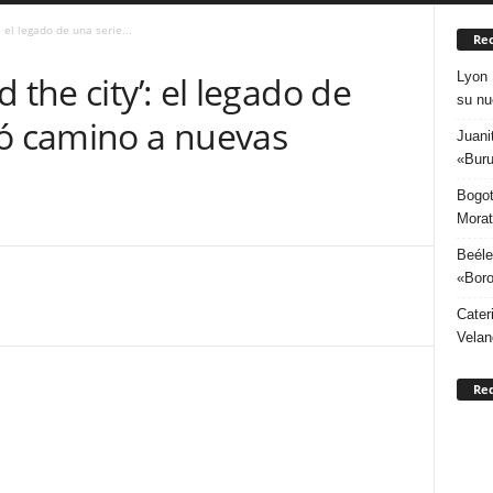
 el legado de una serie...
Rec
Lyon 
 the city’: el legado de
su nu
ió camino a nuevas
Juani
«Buru
Bogot
Morat
Beéle
«Boro
Cater
Velan
Re