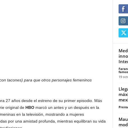
Mede
inno
Inte
Faran
famos
19 oct
(con tacones) para que otros personajes femeninos
Lleg
máxi
mexi
ra 27 años desde el estreno de su primer episodio. Más
Prensa
rie original de
HBO
marcó un antes y un después en la
emeninas en la televisión, mostrando a mujeres
Maur
idas por una amistad profunda, mientras equilibran su vida
mode