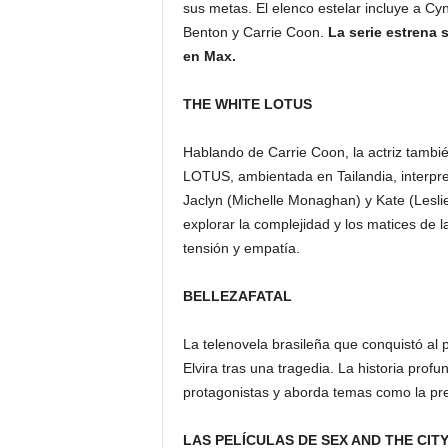
sus metas. El elenco estelar incluye a Cy
Benton y Carrie Coon.
La serie estrena 
en Max.
THE WHITE LOTUS
Hablando de Carrie Coon, la actriz tambi
LOTUS, ambientada en Tailandia, interpr
Jaclyn (Michelle Monaghan) y Kate (Leslie
explorar la complejidad y los matices d
tensión y empatía.
BELLEZA
FATAL
La telenovela brasileña que conquistó al p
Elvira tras una tragedia. La historia prof
protagonistas y aborda temas como la pre
LAS PELÍCULAS DE SEX AND THE CIT