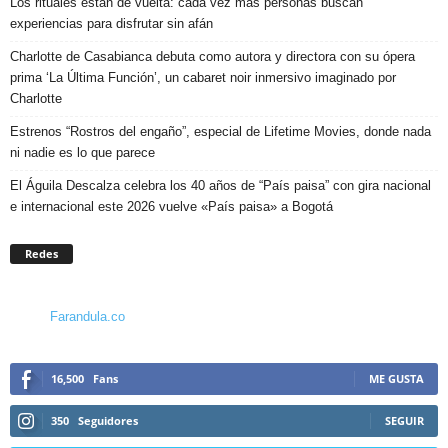
Los rituales están de vuelta: cada vez más personas buscan
experiencias para disfrutar sin afán
Charlotte de Casabianca debuta como autora y directora con su ópera
prima ‘La Última Función’, un cabaret noir inmersivo imaginado por
Charlotte
Estrenos “Rostros del engaño”, especial de Lifetime Movies, donde nada
ni nadie es lo que parece
El Águila Descalza celebra los 40 años de “País paisa” con gira nacional
e internacional este 2026 vuelve «País paisa» a Bogotá
Redes
Farandula.co
16,500
Fans
ME GUSTA
350
Seguidores
SEGUIR