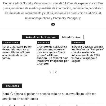
Comunicadora Social y Periodista con más de 11 años de experiencia en free
press, monitoreo de medios y análisis de información, cubrimiento periodístico
en temas de entretenimiento y cultura, asistente en producción audiovisual,
relaciones públicas y Commnity Manager jr.
Artículos relacionados
Más del autor
Celebridades
Colombia
Colombia
Karol G abraza el poder
Charlotte de Casabianca
El Águila Descalza celebra
de sentirlo todo en su
debuta como autora y
los 40 años de “País paisa”
nuevo álbum, «No me
directora con su ópera
con gira nacional e
arrepiento de sentir
prima ‘La Última
internacional este 2026
tanto»
Función’, un cabaret noir
vuelve «País paisa» a
inmersivo imaginado por
Bogotá
Charlotte
Recientes
Karol G abraza el poder de sentirlo todo en su nuevo álbum, «No me
arrepiento de sentir tanto»