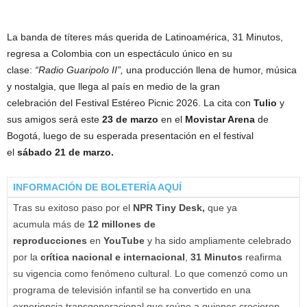
La banda de títeres más querida de Latinoamérica, 31 Minutos,
regresa a Colombia con un espectáculo único en su
clase:
“Radio Guaripolo II”,
una producción llena de humor, música
y nostalgia, que llega al país en medio de la gran
celebración del Festival Estéreo Picnic 2026. La cita con
Tulio
y
sus amigos será este
23 de marzo
en el
Movistar Arena
de
Bogotá, luego de su esperada presentación en el festival
el
sábado 21 de marzo.
INFORMACIÓN DE BOLETERÍA AQUÍ
Tras su exitoso paso por el
NPR Tiny Desk,
que ya
acumula más de
12 millones de
reproducciones
en
YouTube
y ha sido ampliamente celebrado
por la
crítica nacional e internacional
,
31 Minutos
reafirma
su vigencia como fenómeno cultural. Lo que comenzó como un
programa de televisión infantil se ha convertido en una
experiencia transgeneracional que reúne a quienes crecieron