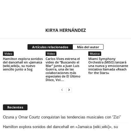
KIRYA HERNÁNDEZ
Artículos relacionados
Más del autor
Video
Video
Musica
Hamilton explora sonidos
Carlos Vives estrena el
Miami Symphony
del dancehall en «Jamaica
video de “Buscando el
Orchestra (MISO) lanzará
(wiki,wiki)», su nuevo
Mar” junto a Juan Luis
una nueva y emocionante
sencillo junto a Sog
Guerra, una de las
iniciativa llamada «Reach
colaboraciones más
for the Stars»
especiales de El Último
Disco, Vol....
Recientes
Ozuna y Omar Courtz conquistan las tendencias musicales con “Zizi”
Hamilton explora sonidos del dancehall en «Jamaica (wiki,wiki)», su