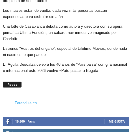
arrepiento de sentir tanto»
Los rituales están de vuelta: cada vez más personas buscan
experiencias para disfrutar sin afán
Charlotte de Casabianca debuta como autora y directora con su ópera
prima ‘La Última Función’, un cabaret noir inmersivo imaginado por
Charlotte
Estrenos “Rostros del engaño”, especial de Lifetime Movies, donde nada
ni nadie es lo que parece
El Águila Descalza celebra los 40 años de “País paisa” con gira nacional
e internacional este 2026 vuelve «País paisa» a Bogotá
Redes
Farandula.co
16,500
Fans
ME GUSTA