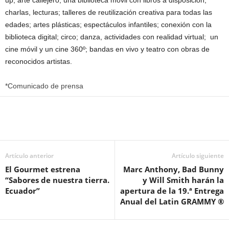
up, arte callejero, una biblioteca móvil con libros a disposición,
charlas, lecturas; talleres de reutilización creativa para todas las
edades; artes plásticas; espectáculos infantiles; conexión con la
biblioteca digital; circo; danza, actividades con realidad virtual; un
cine móvil y un cine 360º; bandas en vivo y teatro con obras de
reconocidos artistas.
*Comunicado de prensa
Artículo anterior
Artículo siguiente
El Gourmet estrena
Marc Anthony, Bad Bunny
“Sabores de nuestra tierra.
y Will Smith harán la
Ecuador”
apertura de la 19.ª Entrega
Anual del Latin GRAMMY ®