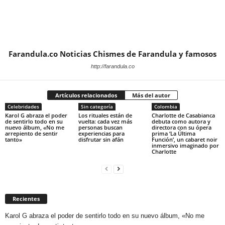
Farandula.co Noticias Chismes de Farandula y famosos
http://farandula.co
Artículos relacionados
Más del autor
Celebridades
Sin categoría
Colombia
Karol G abraza el poder
Los rituales están de
Charlotte de Casabianca
de sentirlo todo en su
vuelta: cada vez más
debuta como autora y
nuevo álbum, «No me
personas buscan
directora con su ópera
arrepiento de sentir
experiencias para
prima ‘La Última
tanto»
disfrutar sin afán
Función’, un cabaret noir
inmersivo imaginado por
Charlotte
Recientes
Karol G abraza el poder de sentirlo todo en su nuevo álbum, «No me