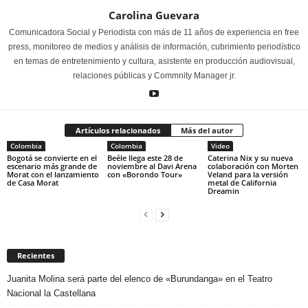
Carolina Guevara
Comunicadora Social y Periodista con más de 11 años de experiencia en free
press, monitoreo de medios y análisis de información, cubrimiento periodístico
en temas de entretenimiento y cultura, asistente en producción audiovisual,
relaciones públicas y Commnity Manager jr.
Artículos relacionados
Más del autor
Colombia
Colombia
Video
Bogotá se convierte en el
Beéle llega este 28 de
Caterina Nix y su nueva
escenario más grande de
noviembre al Davi Arena
colaboración con Morten
Morat con el lanzamiento
con «Borondo Tour»
Veland para la versión
de Casa Morat
metal de California
Dreamin
Recientes
Juanita Molina será parte del elenco de «Burundanga» en el Teatro
Nacional la Castellana