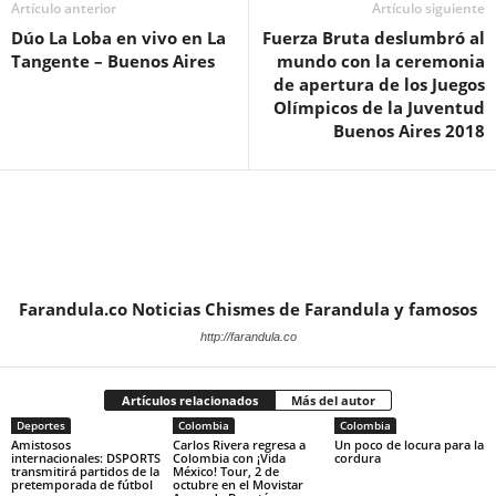
Artículo anterior
Artículo siguiente
Dúo La Loba en vivo en La
Fuerza Bruta deslumbró al
Tangente – Buenos Aires
mundo con la ceremonia
de apertura de los Juegos
Olímpicos de la Juventud
Buenos Aires 2018
Farandula.co Noticias Chismes de Farandula y famosos
http://farandula.co
Artículos relacionados
Más del autor
Deportes
Colombia
Colombia
Amistosos
Carlos Rivera regresa a
Un poco de locura para la
internacionales: DSPORTS
Colombia con ¡Vida
cordura
transmitirá partidos de la
México! Tour, 2 de
pretemporada de fútbol
octubre en el Movistar