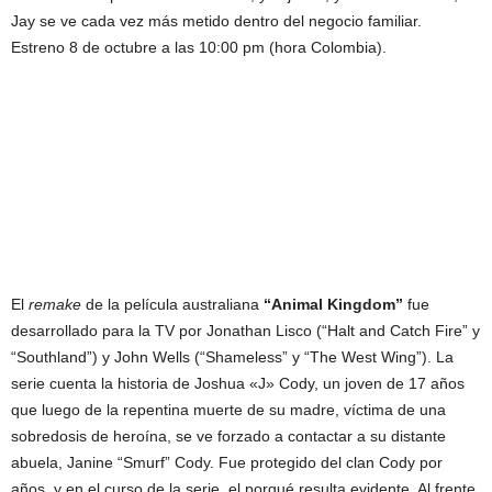
Jay se ve cada vez más metido dentro del negocio familiar.
Estreno 8 de octubre a las 10:00 pm (hora Colombia).
El
remake
de la película australiana
“Animal Kingdom”
fue
desarrollado para la TV por Jonathan Lisco (“Halt and Catch Fire” y
“Southland”) y John Wells (“Shameless” y “The West Wing”). La
serie cuenta la historia de Joshua «J» Cody, un joven de 17 años
que luego de la repentina muerte de su madre, víctima de una
sobredosis de heroína, se ve forzado a contactar a su distante
abuela, Janine “Smurf” Cody. Fue protegido del clan Cody por
años, y en el curso de la serie, el porqué resulta evidente. Al frente