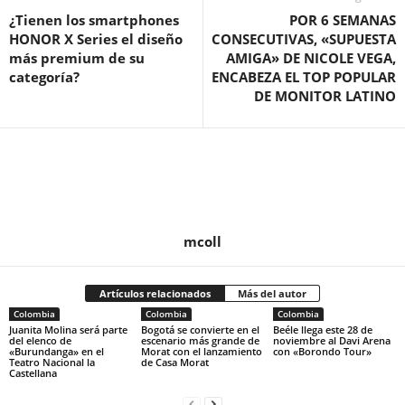
¿Tienen los smartphones
POR 6 SEMANAS
HONOR X Series el diseño
CONSECUTIVAS, «SUPUESTA
más premium de su
AMIGA» DE NICOLE VEGA,
categoría?
ENCABEZA EL TOP POPULAR
DE MONITOR LATINO
mcoll
Artículos relacionados
Más del autor
Colombia
Colombia
Colombia
Juanita Molina será parte
Bogotá se convierte en el
Beéle llega este 28 de
del elenco de
escenario más grande de
noviembre al Davi Arena
«Burundanga» en el
Morat con el lanzamiento
con «Borondo Tour»
Teatro Nacional la
de Casa Morat
Castellana