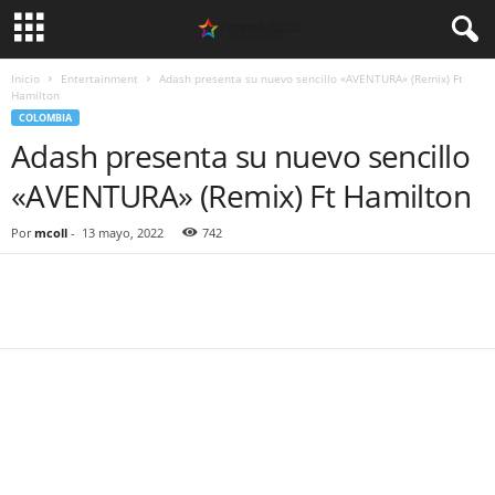
Inicio
Entertainment
Adash presenta su nuevo sencillo «AVENTURA» (Remix) Ft
Hamilton
COLOMBIA
Adash presenta su nuevo sencillo
«AVENTURA» (Remix) Ft Hamilton
Por
mcoll
-
13 mayo, 2022
742