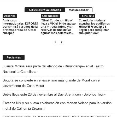
Artículos relacionados
Más del autor
Deportes
Celebridades
Tecnologia
Amistosos
“Ninel Conde: sin filtro”
Cuando la moda se
internacionales: DSPORTS
llega a VIX el 14 de agosto
escucha: los audífonos
transmitirá partidos de la
una mirada íntima y sin
HUAWEI FreeClip 2 S
pretemporada de fútbol
reservas de una de las
llegan para completar
europeo
figuras más polémicas...
cualquier look
Recientes
Juanita Molina será parte del elenco de «Burundanga» en el Teatro
Nacional la Castellana
Bogotá se convierte en el escenario más grande de Morat con el
lanzamiento de Casa Morat
Beéle llega este 28 de noviembre al Davi Arena con «Borondo Tour»
Caterina Nix y su nueva colaboración con Morten Veland para la versión
metal de California Dreamin