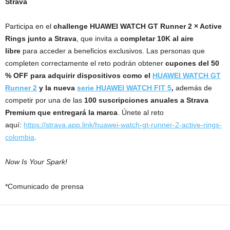
Strava
Participa en el
challenge HUAWEI WATCH GT Runner 2 × Active
Rings junto a Strava
, que invita a
completar 10K al aire
libre
para acceder a beneficios exclusivos. Las personas que
completen correctamente el reto podrán obtener
cupones del 50
% OFF para adquirir dispositivos como el
HUAWEI WATCH GT
Runner 2
y la nueva
serie HUAWEI WATCH FIT 5
,
además de
competir por una de las
100 suscripciones anuales a Strava
Premium que entregará la marca
. Únete al reto
aquí:
https://strava.app.link/huawei-watch-gt-runner-2-active-rings-
colombia
.
Now Is Your Spark!
*Comunicado de prensa