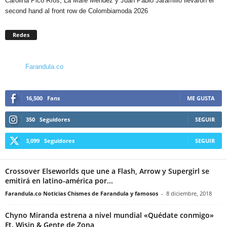
Carolina Pico Ríos, La Mafe Méndez y Juan Pablo Jaramillo llevaron el
second hand al front row de Colombiamoda 2026
Redes
Farandula.co
16,500
Fans
ME GUSTA
350
Seguidores
SEGUIR
3,099
Seguidores
SEGUIR
Crossover Elseworlds que une a Flash, Arrow y Supergirl se
emitirá en latino-américa por...
Farandula.co Noticias Chismes de Farandula y famosos
-
8 diciembre, 2018
Chyno Miranda estrena a nivel mundial «Quédate conmigo»
Ft. Wisin & Gente de Zona