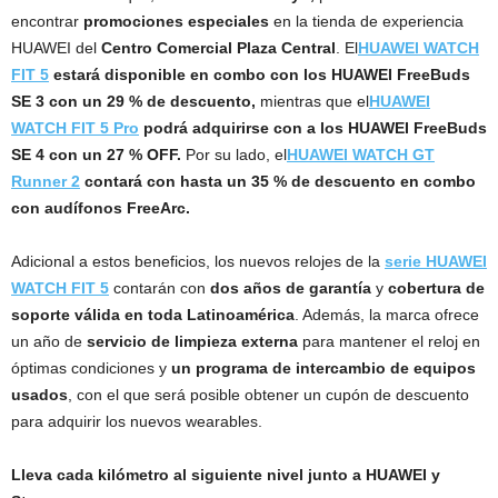
encontrar
promociones especiales
en la tienda de experiencia
HUAWEI del
Centro Comercial Plaza Central
. El
HUAWEI WATCH
FIT 5
estará disponible en combo con los HUAWEI FreeBuds
SE 3 con un 29 % de descuento,
mientras que el
HUAWEI
WATCH FIT 5 Pro
podrá adquirirse con a los HUAWEI FreeBuds
SE 4 con un 27 % OFF.
Por su lado, el
HUAWEI WATCH GT
Runner 2
contará con hasta un 35 % de descuento en combo
con audífonos FreeArc.
Adicional a estos beneficios, los nuevos relojes de la
serie HUAWEI
WATCH FIT 5
contarán con
dos años de garantía
y
cobertura de
soporte válida en toda Latinoamérica
. Además, la marca ofrece
un año de
servicio de limpieza externa
para mantener el reloj en
óptimas condiciones y
un programa de intercambio de equipos
usados
, con el que será posible obtener un cupón de descuento
para adquirir los nuevos wearables.
Lleva cada kilómetro al siguiente nivel junto a HUAWEI y