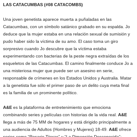
LAS CATACUMBAS (#08 CATACOMBS)
Una joven genetista aparece muerta a puñaladas en las
Catacumbas, con un símbolo satánico grabado en su espalda. Jo
deduce que la mujer estaba en una relación sexual de sumisión y
pudo haber sido la víctima de su amo. El caso toma un giro
sorpresivo cuando Jo descubre que la víctima estaba
experimentando con bacterias de la peste negra extraídas de los
esqueletos de las Catacumbas. El camino finalmente conduce Jo a
una misteriosa mujer que puede ser un asesino en serie,
responsable de crímenes en los Estados Unidos y Australia. Matar
a la genetista fue sólo el primer paso de un delito cuya meta final
es la familia de un prominente político.
A&E
es la plataforma de entretenimiento que emociona
combinando series y películas con historias de la vida real.
A&E
llega a más de 75 MM de hogares y está dirigido principalmente a
una audiencia de Adultos (Hombres y Mujeres) 18-49.
A&E
ofrece
series como “Rosario Tijeras” y “La Dimensión Desconocida”;