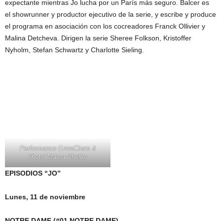
expectante mientras Jo lucha por un París más seguro. Balcer es
el showrunner y productor ejecutivo de la serie, y escribe y produce
el programa en asociación con los cocreadores Franck Ollivier y
Malina Detcheva. Dirigen la serie Sheree Folkson, Kristoffer
Nyholm, Stefan Schwartz y Charlotte Sieling.
Performance EntreChats à
l’hotel Mama Shelter
EPISODIOS “JO”
Lunes, 11 de noviembre
NOTRE DAME (#01 NOTRE DAME)