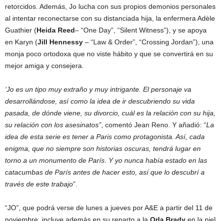
retorcidos. Además, Jo lucha con sus propios demonios personales
al intentar reconectarse con su distanciada hija, la enfermera Adèle
Guathier (
Heida Reed
– “One Day”, “Silent Witness”), y se apoya
en Karyn (
Jill Hennessy
– “Law & Order”, “Crossing Jordan”), una
monja poco ortodoxa que no viste hábito y que se convertirá en su
mejor amiga y consejera.
‘Jo es un tipo muy extraño y muy intrigante. El personaje va
desarrollándose, así como la idea de ir descubriendo su vida
pasada, de dónde viene, su divorcio, cuál es la relación con su hija,
su relación con los asesinatos”
, comentó Jean Reno. Y añadió: “
La
idea de esta serie es tener a Paris como protagonista. Así, cada
enigma, que no siempre son historias oscuras, tendrá lugar en
torno a un monumento de París. Y yo nunca había estado en las
catacumbas de París antes de hacer esto, así que lo descubrí a
través de este trabajo
”.
“JO”, que podrá verse de lunes a jueves por A&E a partir del 11 de
noviembre, incluye además en su reparto a la
Orla Brady
en la piel