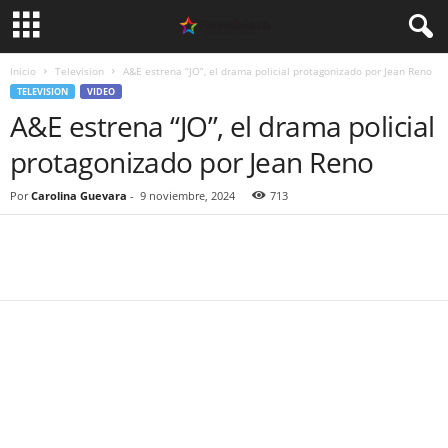
Inicio
Television
A&E estrena “JO”, el drama policial protagonizado por Jean Reno
TELEVISION
VIDEO
A&E estrena “JO”, el drama policial
protagonizado por Jean Reno
Por
Carolina Guevara
-
9 noviembre, 2024
713