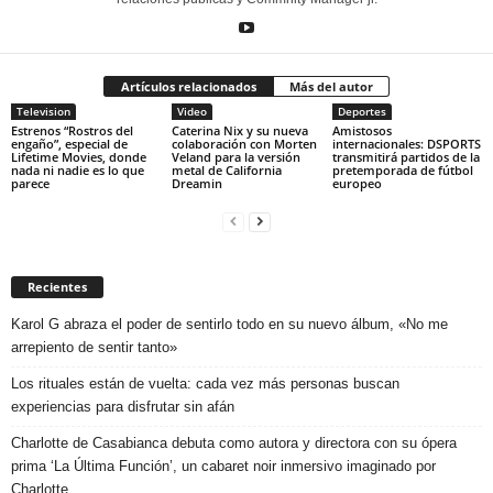
Artículos relacionados
Más del autor
Television
Video
Deportes
Estrenos “Rostros del
Caterina Nix y su nueva
Amistosos
engaño”, especial de
colaboración con Morten
internacionales: DSPORTS
Lifetime Movies, donde
Veland para la versión
transmitirá partidos de la
nada ni nadie es lo que
metal de California
pretemporada de fútbol
parece
Dreamin
europeo
Recientes
Karol G abraza el poder de sentirlo todo en su nuevo álbum, «No me
arrepiento de sentir tanto»
Los rituales están de vuelta: cada vez más personas buscan
experiencias para disfrutar sin afán
Charlotte de Casabianca debuta como autora y directora con su ópera
prima ‘La Última Función’, un cabaret noir inmersivo imaginado por
Charlotte