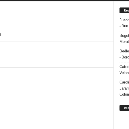
Rec
Juani
«Buru
4
Bogot
Morat
Beéle
«Boro
Cater
Velan
Carol
Jaram
Colo
Re