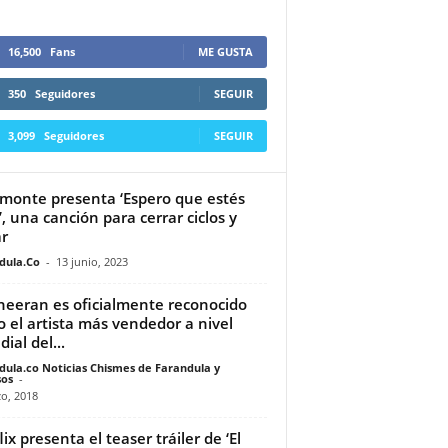
16,500
Fans
ME GUSTA
350
Seguidores
SEGUIR
3,099
Seguidores
SEGUIR
monte presenta ‘Espero que estés
’, una canción para cerrar ciclos y
ar
dula.Co
-
13 junio, 2023
heeran es oficialmente reconocido
 el artista más vendedor a nivel
ial del...
dula.co Noticias Chismes de Farandula y
os
-
o, 2018
ix presenta el teaser tráiler de ‘El