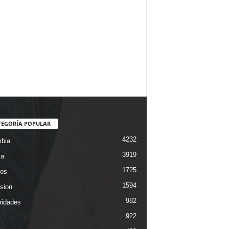
TEGORÍA POPULAR
4232
bia
3919
ca
1725
os
1594
ision
982
ridades
922