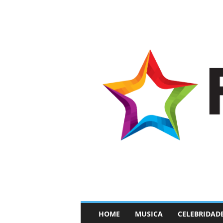
–
HOME
MUSICA
CELEBRIDAD
F