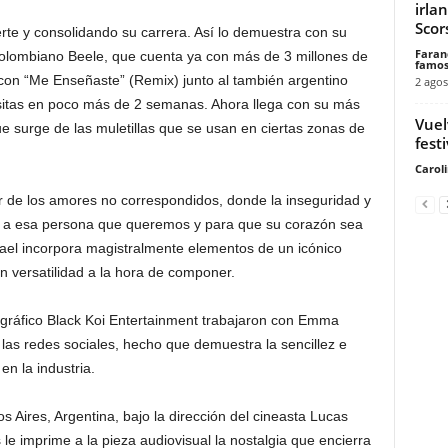
irla
Scors
erte y consolidando su carrera. Así lo demuestra con su
Faran
el colombiano Beele, que cuenta ya con más de 3 millones de
famos
on “Me Enseñaste” (Remix) junto al también argentino
2 agos
isitas en poco más de 2 semanas. Ahora llega con su más
Vuel
e surge de las muletillas que se usan en ciertas zonas de
festi
Carol
or de los amores no correspondidos, donde la inseguridad y
jar a esa persona que queremos y para que su corazón sea
ael incorpora magistralmente elementos de un icónico
n versatilidad a la hora de componer.
cográfico Black Koi Entertainment trabajaron con Emma
las redes sociales, hecho que demuestra la sencillez e
n la industria.
s Aires, Argentina, bajo la dirección del cineasta Lucas
 le imprime a la pieza audiovisual la nostalgia que encierra