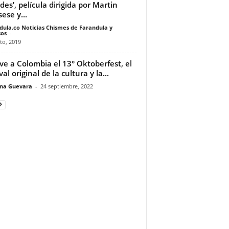
ndes’, película dirigida por Martin
ese y...
dula.co Noticias Chismes de Farandula y
os
-
to, 2019
ve a Colombia el 13° Oktoberfest, el
val original de la cultura y la...
ina Guevara
-
24 septiembre, 2022