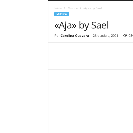
a
Inicio
Musica
«Aja» by Sael
r
MUSICA
a
«Aja» by Sael
n
d
u
Por
Carolina Guevara
-
26 octubre, 2021
95
l
a
.
C
O
N
o
t
i
c
i
a
s
d
e