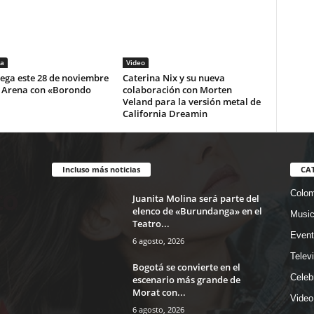
a
Video
lega este 28 de noviembre
Caterina Nix y su nueva
i Arena con «Borondo
colaboración con Morten
Veland para la versión metal de
California Dreamin
Incluso más noticias
CA
Colom
Juanita Molina será parte del
elenco de «Burundanga» en el
Musi
Teatro...
Event
6 agosto, 2026
Telev
Bogotá se convierte en el
Celeb
escenario más grande de
Morat con...
Video
6 agosto, 2026