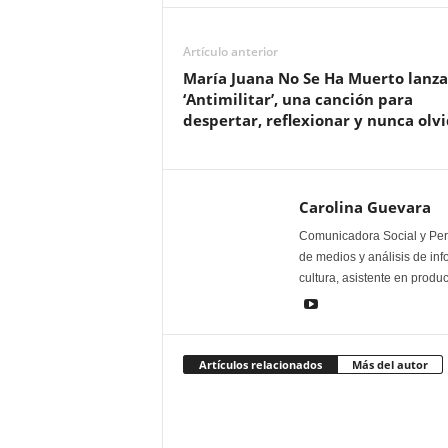
Artículo anterior
María Juana No Se Ha Muerto lanza
‘Antimilitar’, una canción para
despertar, reflexionar y nunca olv
Carolina Guevara
Comunicadora Social y Peri
de medios y análisis de inf
cultura, asistente en produ
Artículos relacionados
Más del autor