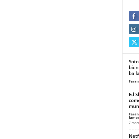
Soto
bien
bail
Faran
Ed S
como
mund
Faran
famos
7 marz
Netfl