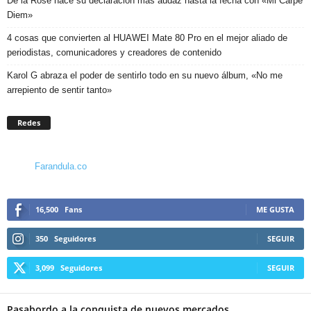
De la Rose hace su declaración más audaz hasta la fecha con «Mi Carpe
Diem»
4 cosas que convierten al HUAWEI Mate 80 Pro en el mejor aliado de
periodistas, comunicadores y creadores de contenido
Karol G abraza el poder de sentirlo todo en su nuevo álbum, «No me
arrepiento de sentir tanto»
Redes
Farandula.co
16,500
Fans
ME GUSTA
350
Seguidores
SEGUIR
3,099
Seguidores
SEGUIR
Pasabordo a la conquista de nuevos mercados