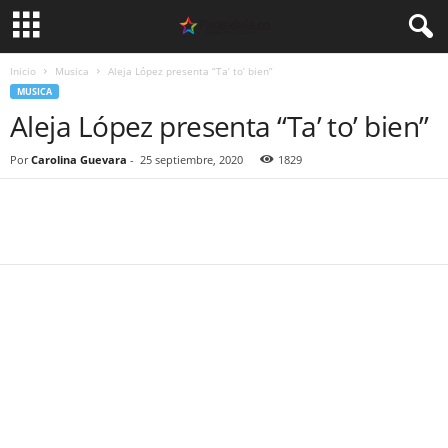
Inicio
Musica
Aleja López presenta “Ta’ to’ bien”
MUSICA
Aleja López presenta “Ta’ to’ bien”
Por
Carolina Guevara
-
25 septiembre, 2020
1829