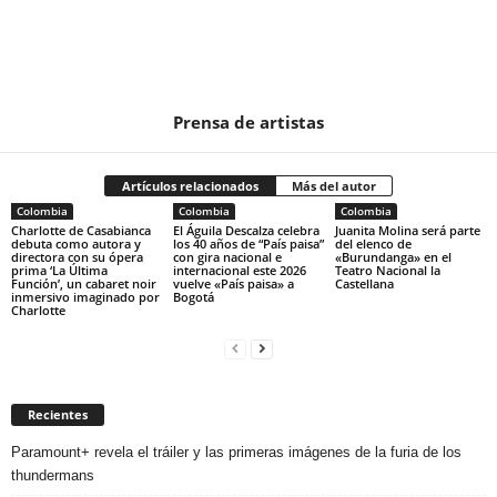
Prensa de artistas
Artículos relacionados
Más del autor
Colombia
Colombia
Colombia
Charlotte de Casabianca
El Águila Descalza celebra
Juanita Molina será parte
debuta como autora y
los 40 años de “País paisa”
del elenco de
directora con su ópera
con gira nacional e
«Burundanga» en el
prima ‘La Última
internacional este 2026
Teatro Nacional la
Función’, un cabaret noir
vuelve «País paisa» a
Castellana
inmersivo imaginado por
Bogotá
Charlotte
Recientes
Paramount+ revela el tráiler y las primeras imágenes de la furia de los
thundermans