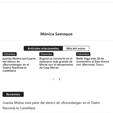
Mónica Sastoque
Artículos relacionados
Más del autor
Colombia
Colombia
Colombia
Juanita Molina será parte
Bogotá se convierte en el
Beéle llega este 28 de
del elenco de
escenario más grande de
noviembre al Davi Arena
«Burundanga» en el
Morat con el lanzamiento
con «Borondo Tour»
Teatro Nacional la
de Casa Morat
Castellana
Recientes
Juanita Molina será parte del elenco de «Burundanga» en el Teatro
Nacional la Castellana