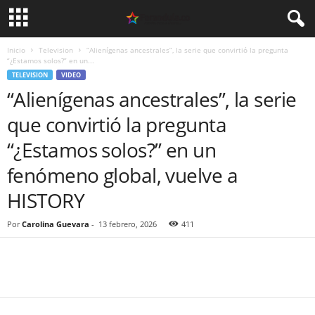
Inicio
Television
“Alienígenas ancestrales”, la serie que convirtió la pregunta
“¿Estamos solos?” en un...
TELEVISION
VIDEO
“Alienígenas ancestrales”, la serie
que convirtió la pregunta
“¿Estamos solos?” en un
fenómeno global, vuelve a
HISTORY
Por
Carolina Guevara
-
13 febrero, 2026
411