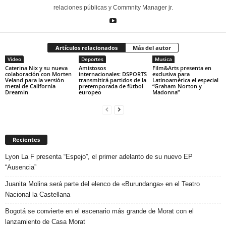
relaciones públicas y Commnity Manager jr.
Artículos relacionados
Más del autor
Video
Deportes
Musica
Caterina Nix y su nueva
Amistosos
Film&Arts presenta en
colaboración con Morten
internacionales: DSPORTS
exclusiva para
Veland para la versión
transmitirá partidos de la
Latinoamérica el especial
metal de California
pretemporada de fútbol
“Graham Norton y
Dreamin
europeo
Madonna”
Recientes
Lyon La F presenta “Espejo”, el primer adelanto de su nuevo EP
“Ausencia”
Juanita Molina será parte del elenco de «Burundanga» en el Teatro
Nacional la Castellana
Bogotá se convierte en el escenario más grande de Morat con el
lanzamiento de Casa Morat