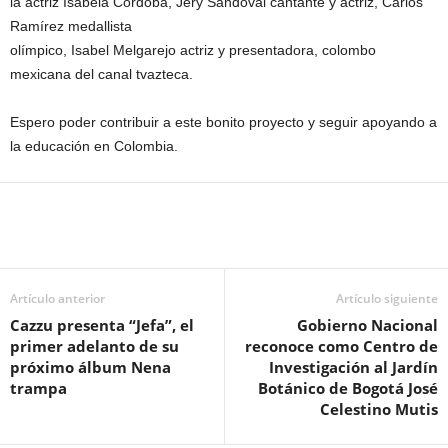
la actriz Isabela Córdoba, Jery Sandoval cantante y actriz, Carlos
Ramírez medallista
olímpico, Isabel Melgarejo actriz y presentadora, colombo
mexicana del canal tvazteca.
Espero poder contribuir a este bonito proyecto y seguir apoyando a
la educación en Colombia.
Artículo anterior
Artículo siguiente
Cazzu presenta “Jefa”, el
Gobierno Nacional
primer adelanto de su
reconoce como Centro de
próximo álbum Nena
Investigación al Jardín
trampa
Botánico de Bogotá José
Celestino Mutis