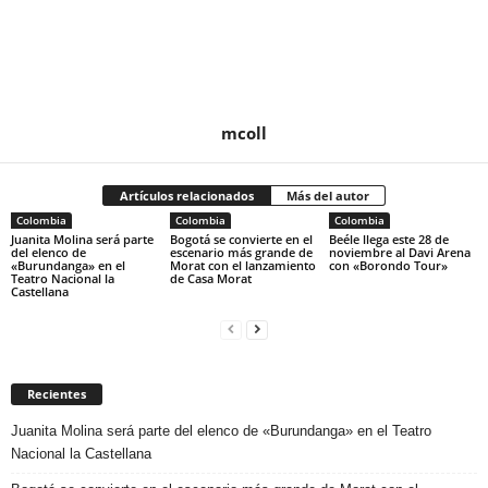
mcoll
Artículos relacionados
Más del autor
Colombia
Colombia
Colombia
Juanita Molina será parte
Bogotá se convierte en el
Beéle llega este 28 de
del elenco de
escenario más grande de
noviembre al Davi Arena
«Burundanga» en el
Morat con el lanzamiento
con «Borondo Tour»
Teatro Nacional la
de Casa Morat
Castellana
Recientes
Juanita Molina será parte del elenco de «Burundanga» en el Teatro
Nacional la Castellana