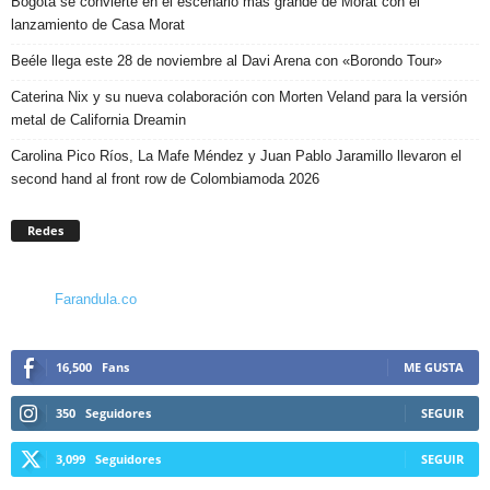
Bogotá se convierte en el escenario más grande de Morat con el
lanzamiento de Casa Morat
Beéle llega este 28 de noviembre al Davi Arena con «Borondo Tour»
Caterina Nix y su nueva colaboración con Morten Veland para la versión
metal de California Dreamin
Carolina Pico Ríos, La Mafe Méndez y Juan Pablo Jaramillo llevaron el
second hand al front row de Colombiamoda 2026
Redes
Farandula.co
16,500
Fans
ME GUSTA
350
Seguidores
SEGUIR
3,099
Seguidores
SEGUIR