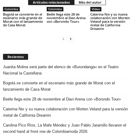
Artículos relacionados
Más del autor
Colombia
Colombia
Video
Bogotá se convierte en el
Beéle llega este 28 de
Caterina Nix y su nueva
escenario más grande de
noviembre al Davi Arena
colaboración con Morten
Morat con el lanzamiento
con «Borondo Tour»
Veland para la versión
de Casa Morat
metal de California
Dreamin
Recientes
Juanita Molina será parte del elenco de «Burundanga» en el Teatro
Nacional la Castellana
Bogotá se convierte en el escenario más grande de Morat con el
lanzamiento de Casa Morat
Beéle llega este 28 de noviembre al Davi Arena con «Borondo Tour»
Caterina Nix y su nueva colaboración con Morten Veland para la versión
metal de California Dreamin
Carolina Pico Ríos, La Mafe Méndez y Juan Pablo Jaramillo llevaron el
second hand al front row de Colombiamoda 2026