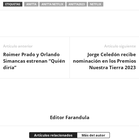
ETIQUETAS
ANITTA
ANITTA NETFLIX
ANITTA2023
NETFLIX
Artículo anterior
Artículo siguiente
Roimer Prado y Orlando
Jorge Celedón recibe
Simancas
estrenan “Quién
nominación en los Premios
diría”
Nuestra Tierra 2023
Editor Farandula
Artículos relacionados
Más del autor