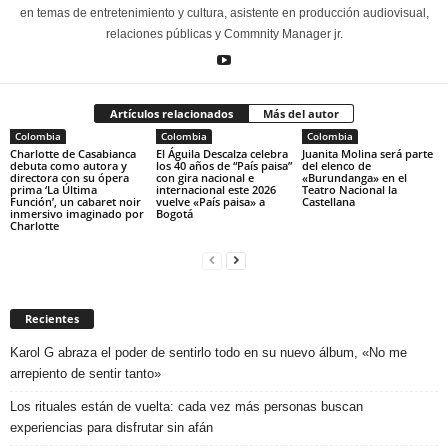
en temas de entretenimiento y cultura, asistente en producción audiovisual,
relaciones públicas y Commnity Manager jr.
Artículos relacionados
Más del autor
Colombia
Colombia
Colombia
Charlotte de Casabianca
El Águila Descalza celebra
Juanita Molina será parte
debuta como autora y
los 40 años de “País paisa”
del elenco de
directora con su ópera
con gira nacional e
«Burundanga» en el
prima ‘La Última
internacional este 2026
Teatro Nacional la
Función’, un cabaret noir
vuelve «País paisa» a
Castellana
inmersivo imaginado por
Bogotá
Charlotte
Recientes
Karol G abraza el poder de sentirlo todo en su nuevo álbum, «No me
arrepiento de sentir tanto»
Los rituales están de vuelta: cada vez más personas buscan
experiencias para disfrutar sin afán