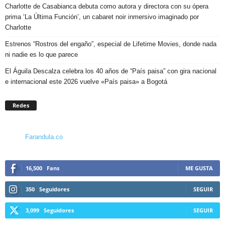
Charlotte de Casabianca debuta como autora y directora con su ópera
prima ‘La Última Función’, un cabaret noir inmersivo imaginado por
Charlotte
Estrenos “Rostros del engaño”, especial de Lifetime Movies, donde nada
ni nadie es lo que parece
El Águila Descalza celebra los 40 años de “País paisa” con gira nacional
e internacional este 2026 vuelve «País paisa» a Bogotá
Redes
Farandula.co
16,500
Fans
ME GUSTA
350
Seguidores
SEGUIR
3,099
Seguidores
SEGUIR