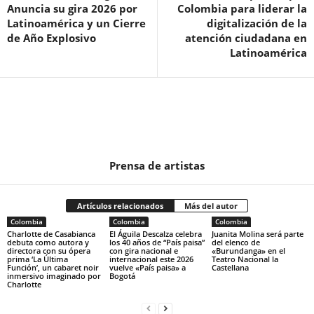
Anuncia su gira 2026 por
Colombia para liderar la
Latinoamérica y un Cierre
digitalización de la
de Año Explosivo
atención ciudadana en
Latinoamérica
Prensa de artistas
Artículos relacionados
Más del autor
Colombia
Colombia
Colombia
Charlotte de Casabianca
El Águila Descalza celebra
Juanita Molina será parte
debuta como autora y
los 40 años de “País paisa”
del elenco de
directora con su ópera
con gira nacional e
«Burundanga» en el
prima ‘La Última
internacional este 2026
Teatro Nacional la
Función’, un cabaret noir
vuelve «País paisa» a
Castellana
inmersivo imaginado por
Bogotá
Charlotte