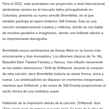
Para el 2022, este australiano con proyección a nivel internacional,
abriéndose camino en el mercado latino principalmente en
Colombia, presenta su nuevo sencillo Bremfields, en el que
también participa el rapero británico Still Greedy. Esta es una
canción verdaderamente creativa y reflexiva, donde se nos habla
de mundos paralelos e imaginarios, siendo una brillante adición a
su impresionante discografía.
Bremfields evoca sentimientos de Kanye West en su forma más
emocionante y más innovadora; Los álbumes clásicos de Ye, My
Beautiful Dark Twisted Fantasy y Yeezus, han influido claramente
en los estilos electrónicos / RnB de Driftwood. durante la creación
de esta canción, pero Bremfields todavía se siente fresca, única y
nueva. Los sintetizadores se disparan en momentos inesperados,
mientras que Driftwood. y las voces de Still Greedy proporcionan el
ancla rítmica de una melódica suave.
Hablando de la inspiración detrás de la canción, Driftwood. dice:
“
Este single trata de romper el cuarto nivel. Se trata de la idea de