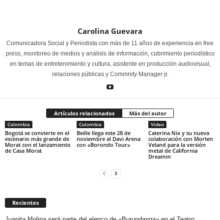
Carolina Guevara
Comunicadora Social y Periodista con más de 11 años de experiencia en free
press, monitoreo de medios y análisis de información, cubrimiento periodístico
en temas de entretenimiento y cultura, asistente en producción audiovisual,
relaciones públicas y Commnity Manager jr.
Artículos relacionados
Más del autor
Colombia
Colombia
Video
Bogotá se convierte en el
Beéle llega este 28 de
Caterina Nix y su nueva
escenario más grande de
noviembre al Davi Arena
colaboración con Morten
Morat con el lanzamiento
con «Borondo Tour»
Veland para la versión
de Casa Morat
metal de California
Dreamin
Recientes
Juanita Molina será parte del elenco de «Burundanga» en el Teatro