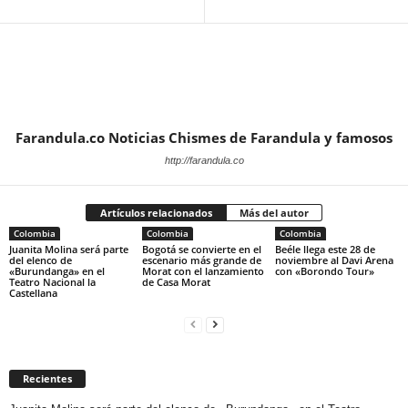
Farandula.co Noticias Chismes de Farandula y famosos
http://farandula.co
Artículos relacionados
Más del autor
Colombia
Colombia
Colombia
Juanita Molina será parte
Bogotá se convierte en el
Beéle llega este 28 de
del elenco de
escenario más grande de
noviembre al Davi Arena
«Burundanga» en el
Morat con el lanzamiento
con «Borondo Tour»
Teatro Nacional la
de Casa Morat
Castellana
Recientes