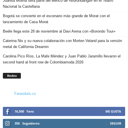
Juanita Molina será parte del elenco de «Burundanga» en el Teatro
Nacional la Castellana
Bogotá se convierte en el escenario más grande de Morat con el
lanzamiento de Casa Morat
Beéle llega este 28 de noviembre al Davi Arena con «Borondo Tour»
Caterina Nix y su nueva colaboración con Morten Veland para la versión
metal de California Dreamin
Carolina Pico Ríos, La Mafe Méndez y Juan Pablo Jaramillo llevaron el
second hand al front row de Colombiamoda 2026
Redes
Farandula.co
16,500
Fans
ME GUSTA
350
Seguidores
SEGUIR