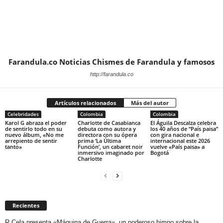
Farandula.co Noticias Chismes de Farandula y famosos
http://farandula.co
Artículos relacionados
Más del autor
Celebridades
Colombia
Colombia
Karol G abraza el poder
Charlotte de Casabianca
El Águila Descalza celebra
de sentirlo todo en su
debuta como autora y
los 40 años de “País paisa”
nuevo álbum, «No me
directora con su ópera
con gira nacional e
arrepiento de sentir
prima ‘La Última
internacional este 2026
tanto»
Función’, un cabaret noir
vuelve «País paisa» a
inmersivo imaginado por
Bogotá
Charlotte
Recientes
R.Cela presenta «Máquina de Guerra», un poderoso himno sobre la