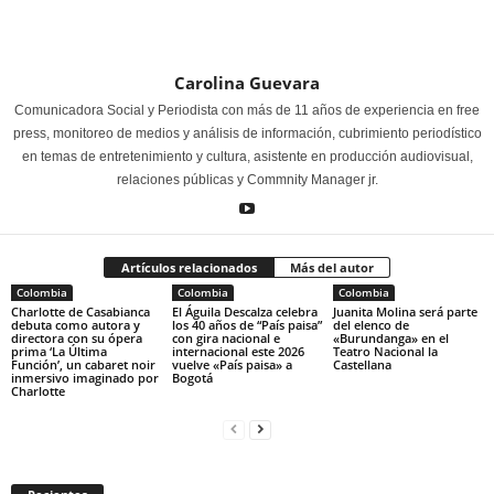
Carolina Guevara
Comunicadora Social y Periodista con más de 11 años de experiencia en free
press, monitoreo de medios y análisis de información, cubrimiento periodístico
en temas de entretenimiento y cultura, asistente en producción audiovisual,
relaciones públicas y Commnity Manager jr.
Artículos relacionados
Más del autor
Colombia
Colombia
Colombia
Charlotte de Casabianca
El Águila Descalza celebra
Juanita Molina será parte
debuta como autora y
los 40 años de “País paisa”
del elenco de
directora con su ópera
con gira nacional e
«Burundanga» en el
prima ‘La Última
internacional este 2026
Teatro Nacional la
Función’, un cabaret noir
vuelve «País paisa» a
Castellana
inmersivo imaginado por
Bogotá
Charlotte