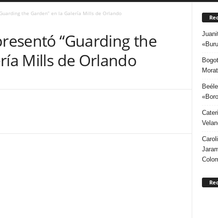
Guarding the Garden” en la Galería Mills de Orlando
Rec
Juani
presentó “Guarding the
«Buru
ría Mills de Orlando
Bogot
Morat
Beéle
«Boro
Cater
Velan
Carol
Jaram
Colo
Re