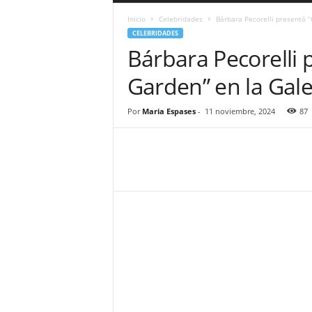
a
Inicio
Celebridades
Bárbara Pecorelli presentó “
r
CELEBRIDADES
a
Bárbara Pecorelli 
n
d
Garden” en la Gale
u
l
a
Por
Maria Espases
-
11 noviembre, 2024
87
.
C
O
N
o
t
i
c
i
a
s
d
e