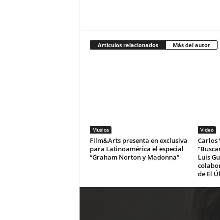
Artículos relacionados
Más del autor
Musica
Video
Film&Arts presenta en exclusiva
Carlos 
para Latinoamérica el especial
“Buscan
“Graham Norton y Madonna”
Luis Gu
colabo
de El Ú