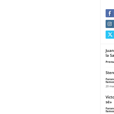
Juan
la S
Prensa
Ster
Faran
famos
20 mar
Vict
sé»
Faran
famos