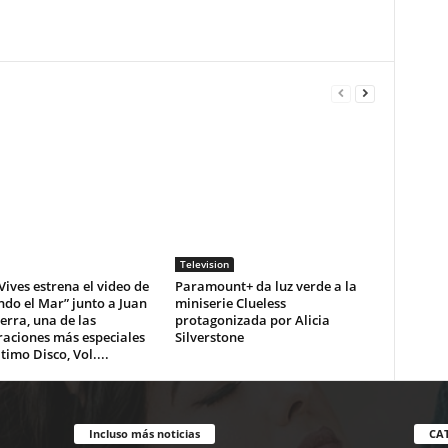
Television
Vives estrena el video de
Paramount+ da luz verde a la
do el Mar” junto a Juan
miniserie Clueless
erra, una de las
protagonizada por Alicia
raciones más especiales
Silverstone
ltimo Disco, Vol....
Incluso más noticias
CA