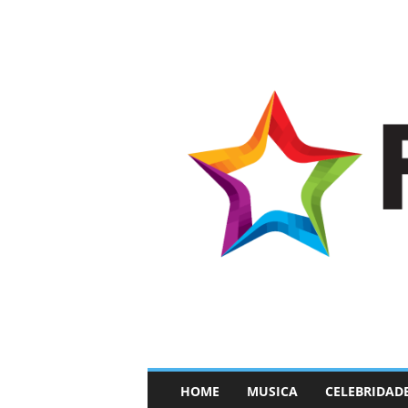
–
HOME
MUSICA
CELEBRIDAD
F