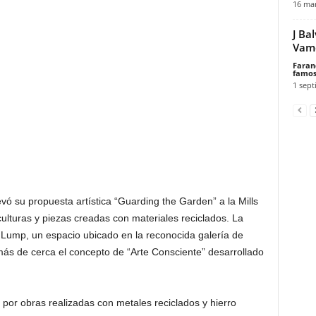
16 mar
J Ba
Vamo
Faran
famos
1 sept
evó su propuesta artística “Guarding the Garden” a la Mills
culturas y piezas creadas con materiales reciclados. La
 Lump, un espacio ubicado en la reconocida galería de
ás de cerca el concepto de “Arte Consciente” desarrollado
or obras realizadas con metales reciclados y hierro