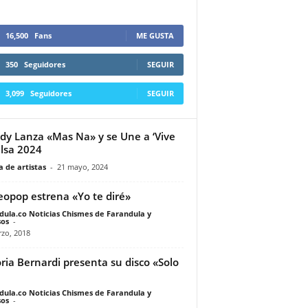
16,500
Fans
ME GUSTA
350
Seguidores
SEGUIR
3,099
Seguidores
SEGUIR
dy Lanza «Mas Na» y se Une a ‘Vive
alsa 2024
 de artistas
-
21 mayo, 2024
eopop estrena «Yo te diré»
dula.co Noticias Chismes de Farandula y
os
-
zo, 2018
oria Bernardi presenta su disco «Solo
dula.co Noticias Chismes de Farandula y
os
-