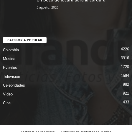
5 agosto, 2026
CATEGORÍA POPULAR
4226
Colombia
3916
Musica
1720
Eventos
1594
Television
982
Celebridades
921
Video
433
Cine
Software de contratos
Software de contratos en Mexico