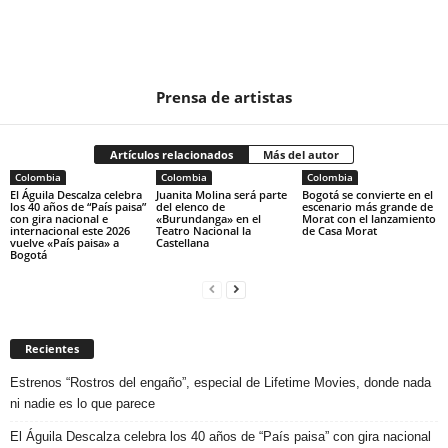
Prensa de artistas
Artículos relacionados
Más del autor
Colombia
Colombia
Colombia
El Águila Descalza celebra
Juanita Molina será parte
Bogotá se convierte en el
los 40 años de “País paisa”
del elenco de
escenario más grande de
con gira nacional e
«Burundanga» en el
Morat con el lanzamiento
internacional este 2026
Teatro Nacional la
de Casa Morat
vuelve «País paisa» a
Castellana
Bogotá
Recientes
Estrenos “Rostros del engaño”, especial de Lifetime Movies, donde nada
ni nadie es lo que parece
El Águila Descalza celebra los 40 años de “País paisa” con gira nacional