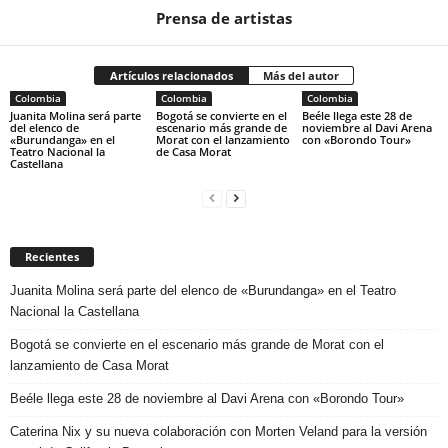
Prensa de artistas
Artículos relacionados
Más del autor
Colombia
Colombia
Colombia
Juanita Molina será parte
Bogotá se convierte en el
Beéle llega este 28 de
del elenco de
escenario más grande de
noviembre al Davi Arena
«Burundanga» en el
Morat con el lanzamiento
con «Borondo Tour»
Teatro Nacional la
de Casa Morat
Castellana
Recientes
Juanita Molina será parte del elenco de «Burundanga» en el Teatro
Nacional la Castellana
Bogotá se convierte en el escenario más grande de Morat con el
lanzamiento de Casa Morat
Beéle llega este 28 de noviembre al Davi Arena con «Borondo Tour»
Caterina Nix y su nueva colaboración con Morten Veland para la versión