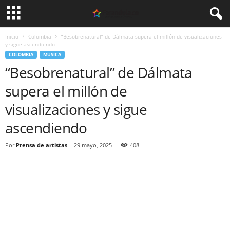
Inicio
Colombia
“Besobrenatural” de Dálmata supera el millón de visualizaciones
y sigue ascendiendo
COLOMBIA
MUSICA
“Besobrenatural” de Dálmata
supera el millón de
visualizaciones y sigue
ascendiendo
Por
Prensa de artistas
-
29 mayo, 2025
408