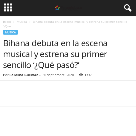
Inicio
Musica
Bihana debuta en la escena musical y estrena su primer sencillo
‘¿Qué...
MUSICA
Bihana debuta en la escena
musical y estrena su primer
sencillo ‘¿Qué pasó?’
Por
Carolina Guevara
-
30 septiembre, 2020
1337