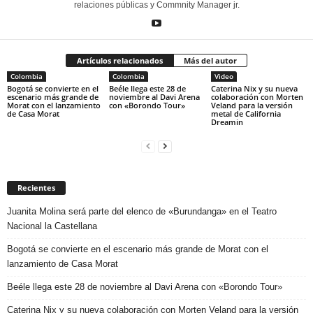
relaciones públicas y Commnity Manager jr.
Artículos relacionados
Más del autor
Colombia
Colombia
Video
Bogotá se convierte en el
Beéle llega este 28 de
Caterina Nix y su nueva
escenario más grande de
noviembre al Davi Arena
colaboración con Morten
Morat con el lanzamiento
con «Borondo Tour»
Veland para la versión
de Casa Morat
metal de California
Dreamin
Recientes
Juanita Molina será parte del elenco de «Burundanga» en el Teatro
Nacional la Castellana
Bogotá se convierte en el escenario más grande de Morat con el
lanzamiento de Casa Morat
Beéle llega este 28 de noviembre al Davi Arena con «Borondo Tour»
Caterina Nix y su nueva colaboración con Morten Veland para la versión