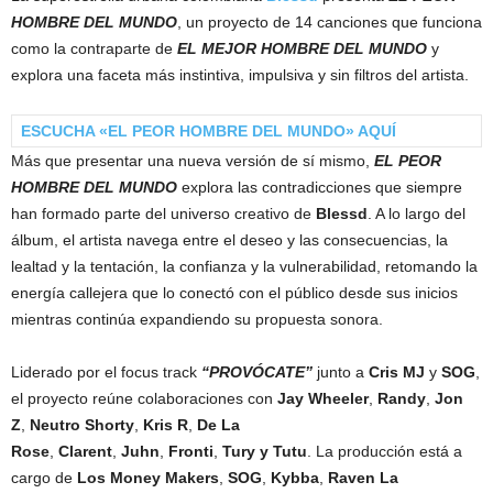
HOMBRE DEL MUNDO
, un proyecto de 14 canciones que funciona
como la contraparte de
EL MEJOR HOMBRE DEL MUNDO
y
explora una faceta más instintiva, impulsiva y sin filtros del artista.
ESCUCHA «EL PEOR HOMBRE DEL MUNDO» AQUÍ
Más que presentar una nueva versión de sí mismo,
EL PEOR
HOMBRE DEL MUNDO
explora las contradicciones que siempre
han formado parte del universo creativo de
Blessd
. A lo largo del
álbum, el artista navega entre el deseo y las consecuencias, la
lealtad y la tentación, la confianza y la vulnerabilidad, retomando la
energía callejera que lo conectó con el público desde sus inicios
mientras continúa expandiendo su propuesta sonora.
Liderado por el focus track
“PROVÓCATE”
junto a
Cris MJ
y
SOG
,
el proyecto reúne colaboraciones con
Jay Wheeler
,
Randy
,
Jon
Z
,
Neutro Shorty
,
Kris R
,
De La
Rose
,
Clarent
,
Juhn
,
Fronti
,
Tury y Tutu
. La producción está a
cargo de
Los Money Makers
,
SOG
,
Kybba
,
Raven La