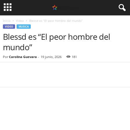
Inicio
Video
Blessd es “El peor hombre del mundo”
VIDEO
MUSICA
Blessd es “El peor hombre del
mundo”
Por
Carolina Guevara
-
19 junio, 2026
181