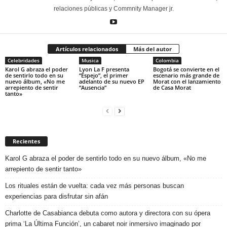
relaciones públicas y Commnity Manager jr.
Artículos relacionados
Más del autor
Celebridades
Musica
Colombia
Karol G abraza el poder
Lyon La F presenta
Bogotá se convierte en el
de sentirlo todo en su
“Espejo”, el primer
escenario más grande de
nuevo álbum, «No me
adelanto de su nuevo EP
Morat con el lanzamiento
arrepiento de sentir
“Ausencia”
de Casa Morat
tanto»
Recientes
Karol G abraza el poder de sentirlo todo en su nuevo álbum, «No me
arrepiento de sentir tanto»
Los rituales están de vuelta: cada vez más personas buscan
experiencias para disfrutar sin afán
Charlotte de Casabianca debuta como autora y directora con su ópera
prima ‘La Última Función’, un cabaret noir inmersivo imaginado por