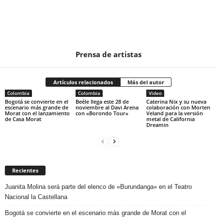
Prensa de artistas
Artículos relacionados
Más del autor
Colombia
Colombia
Video
Bogotá se convierte en el
Beéle llega este 28 de
Caterina Nix y su nueva
escenario más grande de
noviembre al Davi Arena
colaboración con Morten
Morat con el lanzamiento
con «Borondo Tour»
Veland para la versión
de Casa Morat
metal de California
Dreamin
Recientes
Juanita Molina será parte del elenco de «Burundanga» en el Teatro
Nacional la Castellana
Bogotá se convierte en el escenario más grande de Morat con el