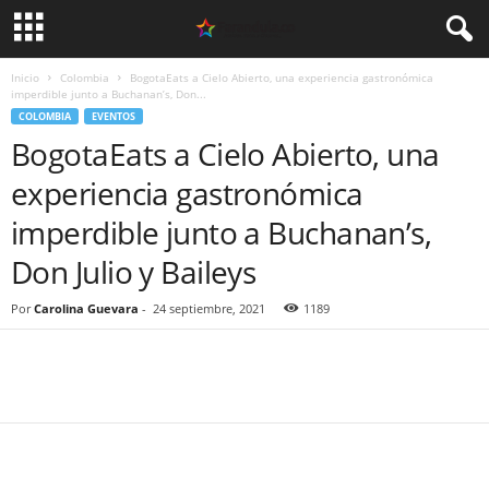
Inicio
Colombia
BogotaEats a Cielo Abierto, una experiencia gastronómica
imperdible junto a Buchanan’s, Don...
COLOMBIA
EVENTOS
BogotaEats a Cielo Abierto, una
experiencia gastronómica
imperdible junto a Buchanan’s,
Don Julio y Baileys
Por
Carolina Guevara
-
24 septiembre, 2021
1189