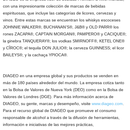
con una impresionante colección de marcas de bebidas
espirituosas, que incluye las categorías de licores, cervezas y
vinos. Entre estas marcas se encuentran los whiskys escoceses
JOHNNIE WALKER®, BUCHANAN’S®, J&B® y OLD PARR® los
rones ZACAPA®, CAPTAIN MORGAN®, PAMPERO® y CACIQUE®;
la ginebra TANQUERAY®; los vodkas SMIRNOFF®, KETEL ONE®
y CÎROC®; el tequila DON JULIO®; la cerveza GUINNESS; el licor
BAILEYS®; y la cachaça YPIOCA®.
DIAGEO en una empresa global y sus productos se venden en
más de 180 países alrededor del mundo. La empresa cotiza tanto
en la Bolsa de Valores de Nueva York (DEO) como en la Bolsa de
Valores de Londres (DGE). Para más información acerca de
DIAGEO, su gente, marcas y desempeño, visite
www.diageo.com
.
Para el recurso global de DIAGEO que promueve el consumo
responsable de alcohol a través de la difusión de herramientas,
información e iniciativas de las mejores prácticas,